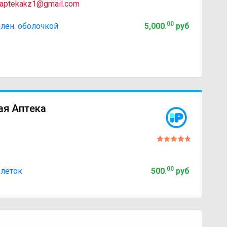
aptekakz1@gmail.com
00
лен. оболочкой
5,000
.
руб
ая Аптека
00
блеток
500
.
руб