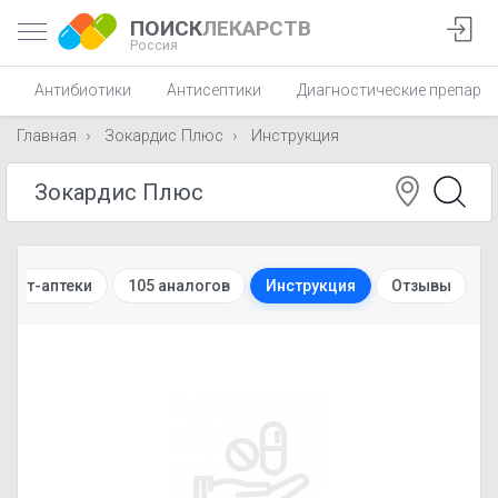
ПОИСК
ЛЕКАРСТВ
Россия
Антибиотики
Антисептики
Диагностические препара
Главная
Зокардис Плюс
Инструкция
рнет-аптеки
105 аналогов
Инструкция
Отзывы