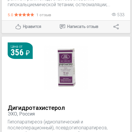
гипокальциемической тетании; остеомаляции;
метаболических остеопатий (гипопаратиреоз и
5.0
1 отзыв
533
псевдогипопаратиреоз). Лечение остеопороза, в т.ч.
постменопаузного (в составе комплексной терапии).
Нравится
Написать отзыв
Цена от
356
Дигидротахистерол
ЭХО, Россия
Гипопаратиреоз (идиопатический и
послеоперационный), псевдогипопаратиреоз,