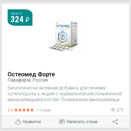
Цена от
324
Остеомед Форте
Парафарм, Россия
Биологически активная добавка, для лечения
остеопороза у людей с нормальной или пониженной
минерализацией костей. Пониженная минерализация
делает кость хрупкой за счет образования полостей
5.0
1 отзыв
275
в костной ткани. Кальция цитрат – органическая
соль Са, входящая в состав Остеомеда, лучше
Нравится
Написать отзыв
усваивается организмом. Гомогенат трутневый с
витамином В3 обладает андрогенной активностью,