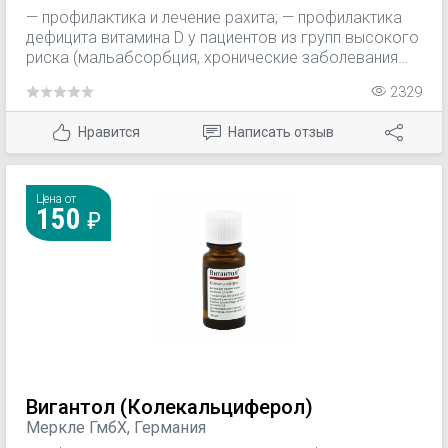
— профилактика и лечение рахита; — профилактика
дефицита витамина D у пациентов из групп высокого
риска (мальабсорбция, хронические заболевания
тонкого отдела кишечника, билиарный цирроз
2329
печени, состояние после резекции желудка и/или
тонкого кишечника); — поддерживающая терапия
Нравится
Написать отзыв
остеопороза (различного генеза); — остеомаляция
(на фоне нарушений минерального обмена у
пациентов старше 45 лет, длительной
иммобилизации в случае травм, соблюдения диет с
Цена от
150
отказом от приема молока и молочных продуктов);
— лечение гипопаратиреоза и
псевдогипопаратиреоза.
Вигантол (Колекальциферол)
Меркле ГмбХ, Германия