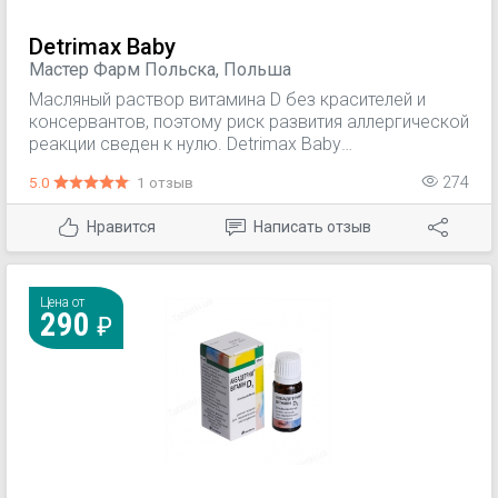
Detrimax Baby
Мастер Фарм Польска, Польша
Масляный раствор витамина D без красителей и
консервантов, поэтому риск развития аллергической
реакции сведен к нулю. Detrimax Baby
рекомендовано давать детям с самого рождения,
5.0
1 отзыв
274
среди противопоказаний – лишь непереносимость
самого витамина. Вы сможете точно отмерить
Нравится
Написать отзыв
количество препарата с помощью помпы-дозатора.
Detrimax Baby можно давать как в чистом виде, так и
добавлять в грудное молоко или смесь. Препарат не
имеет вкуса и запаха.
Цена от
290