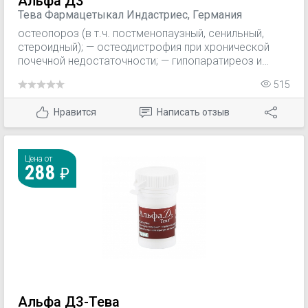
Альфа Д3
Тева Фармацетыкал Индастриес, Германия
остеопороз (в т.ч. постменопаузный, сенильный,
стероидный); — остеодистрофия при хронической
почечной недостаточности; — гипопаратиреоз и
псевдогипопаратиреоз; — рахит и остеомаляция,
515
связанные с недостаточностью питания или
всасывания; — гипофосфатемический витамин D-
Нравится
Написать отзыв
резистентный рахит и остеомаляция; —
псевдодефицитный (витамин D-зависимый) рахит и
остеомаляция; — синдром Фанкони (наследственный
почечный ацидоз с нефрокальцинозом, поздним
Цена от
288
рахитом и адипозогенитальной дистрофией); —
почечный ацидоз.
Альфа Д3-Тева