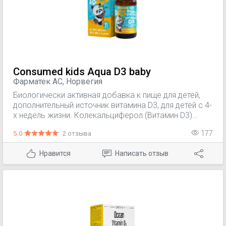
Consumed kids Aqua D3 baby
Фарматек АС, Норвегия
Биологически активная добавка к пище для детей,
дополнительный источник витамина D3, для детей с 4-
х недель жизни. Колекальциферол (Витамин D3)
играет существенную роль в абсорбции кальция и
5.0
2 отзыва
177
фосфатов в кишечнике, в транспорте минеральных
солей и в процессе кальцификации костей,
Нравится
Написать отзыв
регулирует также выведение кальция и фосфатов
почками. Концентрация ионов кальция в крови
обуславливает поддержание тонуса мышц
скелетной мускулатуры, функцию миокарда,
способствует проведению нервного возбуждения,
регулирует процесс свертывания крови.