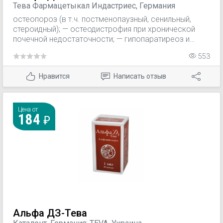
Тева Фармацетыкал Индастриес, Германия
остеопороз (в т.ч. постменопаузный, сенильный,
стероидный); — остеодистрофия при хронической
почечной недостаточности; — гипопаратиреоз и
псевдогипопаратиреоз; — рахит и остеомаляция,
553
связанные с недостаточностью питания или
всасывания; — гипофосфатемический витамин D-
Нравится
Написать отзыв
резистентный рахит и остеомаляция; —
псевдодефицитный (витамин D-зависимый) рахит и
остеомаляция; — синдром Фанкони (наследственный
почечный ацидоз с нефрокальцинозом, поздним
Цена от
184
рахитом и адипозогенитальной дистрофией); —
почечный ацидоз.
Альфа ДЗ-Тева