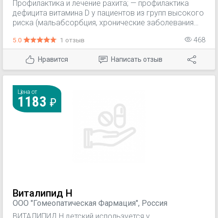
Профилактика и лечение рахита; — профилактика
дефицита витамина D у пациентов из групп высокого
риска (мальабсорбция, хронические заболевания
тонкого отдела кишечника, билиарный цирроз
5.0
1 отзыв
468
печени, состояние после резекции желудка и/или
тонкого кишечника); — поддерживающая терапия
Нравится
Написать отзыв
остеопороза (различного генеза); — остеомаляция
(на фоне нарушений минерального обмена у
пациентов старше 45 лет, длительной
иммобилизации в случае травм, соблюдения диет с
Цена от
1183
отказом от приема молока и молочных продуктов);
— лечение гипопаратиреоза и
псевдогипопаратиреоза.
Виталипид Н
ООО "Гомеопатическая Фармация", Россия
ВИТАЛИПИД Н детский используется у