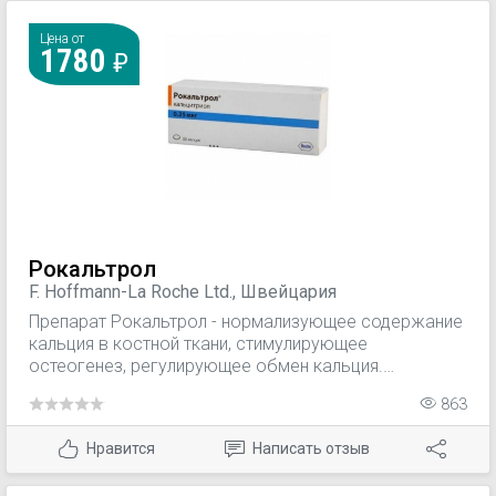
поддерживает уровень гормонов в организме.
Присутствие витамина В6 нормализует работу ЖКТ
Цена от
1780
для улучшения всасывания Са.
Рокальтрол
F. Hoffmann-La Roche Ltd., Швейцария
Препарат Рокальтрол - нормализующее содержание
кальция в костной ткани, стимулирующее
остеогенез, регулирующее обмен кальция.
Кальцитриол - один из самых важных активных
863
метаболитов витамина D3. Кальцитриол
способствует всасыванию кальция в кишечнике и
Нравится
Написать отзыв
регулирует минерализацию костей.