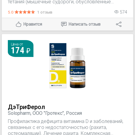
тетания (мышечные судороги, обусловленные
гипокальциемией), заболевания костей,
5.0
1 отзыв
574
обусловленные дефицитом витамина D.
Нравится
Написать отзыв
Цена от
174
ДэТриФерол
Solopharm, ООО "Гротекс", Россия
Профилактика дефицита витамина D и заболеваний,
связанных с его недостаточностью (рахита,
остеомаляции). Лечение рахита. Комплексная