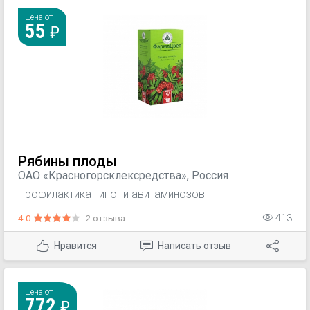
Цена от
55
Рябины плоды
ОАО «Красногорсклексредства», Россия
Профилактика гипо- и авитаминозов
4.0
2 отзыва
413
Нравится
Написать отзыв
Цена от
772