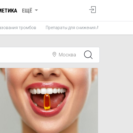
МЕТИКА
ЕЩЁ
азования тромбов
Препараты для снижения АД
Препараты
Москва