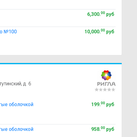
00
6,300
.
руб
00
о №100
10,000
.
руб
утинский, д. 6
00
тые оболочкой
199
.
руб
00
тые оболочкой
958
.
руб