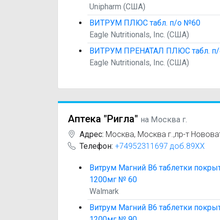
Unipharm (США)
ВИТРУМ ПЛЮС табл. п/о №60
Eagle Nutritionals, Inc. (США)
ВИТРУМ ПРЕНАТАЛ ПЛЮС табл. п/
Eagle Nutritionals, Inc. (США)
Аптека "Ригла"
на Москва г.
Адрес:
Москва
,
Москва г.,пр-т Нововат
Телефон:
+74952311697 доб.89XX
Витрум Магний В6 таблетки покры
1200мг № 60
Walmark
Витрум Магний В6 таблетки покры
1200мг № 90