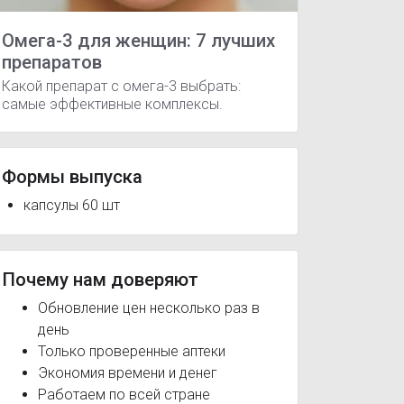
Омега-3 для женщин: 7 лучших
препаратов
Какой препарат с омега-3 выбрать:
самые эффективные комплексы.
Формы выпуска
капсулы 60 шт
з
Витрум Вижн
Витрум Кидс
Витрум Юниор
Витрум 
Почему нам доверяют
Обновление цен несколько раз в
день
Только проверенные аптеки
Экономия времени и денег
Работаем по всей стране