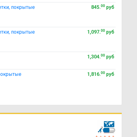
00
етки, покрытые
845
.
руб
00
етки, покрытые
1,097
.
руб
00
1,304
.
руб
00
 покрытые
1,816
.
руб