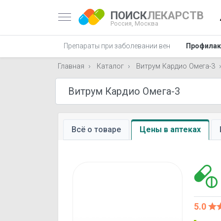
ПОИСК
ЛЕКАРСТВ
Россия,
Москва
араты при ИБС
Препараты при заболевании вен
Профилак
Главная
Каталог
Витрум Кардио Омега-3
Всё о товаре
Цены в аптеках
5.0