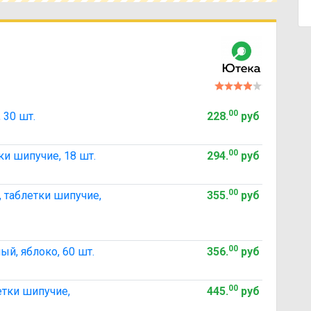
00
 30 шт.
228
.
руб
00
ки шипучие, 18 шт.
294
.
руб
00
, таблетки шипучие,
355
.
руб
00
й, яблоко, 60 шт.
356
.
руб
00
етки шипучие,
445
.
руб