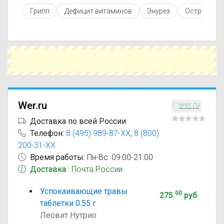
инструкцией по применению, показаниями и
Грипп
Дефицит витаминов
Энурез
Острый лар
противопоказаниями. При необходимости вы
можете подобрать аналоги Успокаивающие
травы с похожим действующим веществом или
более доступной ценой.
Чтобы купить Успокаивающие травы в
ближайшей аптеке, укажите свой город и
сравните предложения. Это поможет
сэкономить время и выбрать оптимальный
вариант по цене и наличию.
Wer.ru
Доставка по всей России
Телефон:
8 (495) 989-87-XX
,
8 (800)
200-31-XX
Время работы:
Пн-Вс: 09:00-21:00
Доставка
: Почта России
Успокаивающие травы
00
275
.
руб
таблетки 0.55 г
Леовит Нутрио