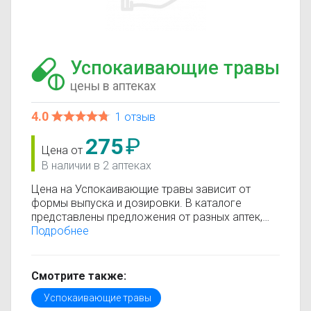
Успокаивающие травы
цены в аптеках
4.0
1 отзыв
275
₽
Цена от
В наличии в 2 аптеках
Цена на Успокаивающие травы зависит от
формы выпуска и дозировки. В каталоге
представлены предложения от разных аптек,
что позволяет быстро найти, где купить
Подробнее
Успокаивающие травы по минимальной цене.
Информация о стоимости регулярно
обновляется, поэтому вы видите только
Смотрите также:
актуальные данные.
Успокаивающие травы
Перед покупкой рекомендуется ознакомиться с