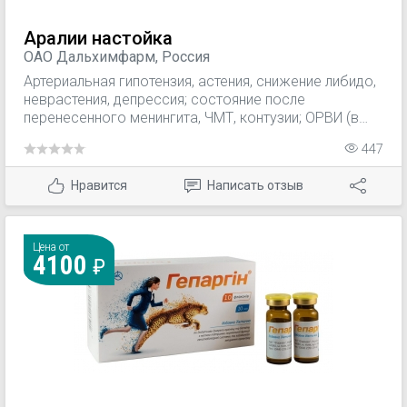
Аралии настойка
ОАО Дальхимфарм, Россия
Артериальная гипотензия, астения, снижение либидо,
неврастения, депрессия; состояние после
перенесенного менингита, ЧМТ, контузии; ОРВИ (в
составе комплексной терапии), энурез,
447
постгриппозный арахноидит, лучевая болезнь;
физическое и психическое переутомление;
Нравится
Написать отзыв
пародонтоз, зубная боль.
Цена от
4100