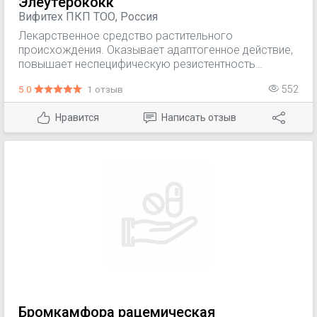
Элеутерококк
Вифитех ПКП ТОО, Россия
Лекарственное средство растительного
происхождения. Оказывает адаптогенное действие,
повышает неспецифическую резистентность
организма. Обладает стимулирующим действием на
5.0
1 отзыв
552
ЦНС, устраняет переутомление, раздражительность;
восстанавливает и повышает физическую и
Нравится
Написать отзыв
умственную работоспособность, защищает от
неблагоприятных факторов внешней среды.
Бромкамфора рацемическая