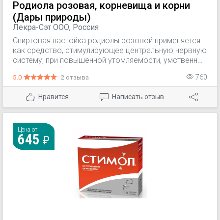
Родиола розовая, корневища и корни
(Дары природы)
Лекра-Сэт ООО, Россия
Спиртовая настойка родиолы розовой применяется
как средство, стимулирующее центральную нервную
систему, при повышенной утомляемости, умственных
и физических перегрузках, вегетативно-сосудистой
5.0
2 отзыва
760
дистонии, как стимулирующее средство для
ускорения выздоровления после болезней и
Нравится
Написать отзыв
операций, при пониженной работоспособности,
неврастенических и астенических состояниях, при
функциональных заболеваниях нервной системы.
Цена от
645