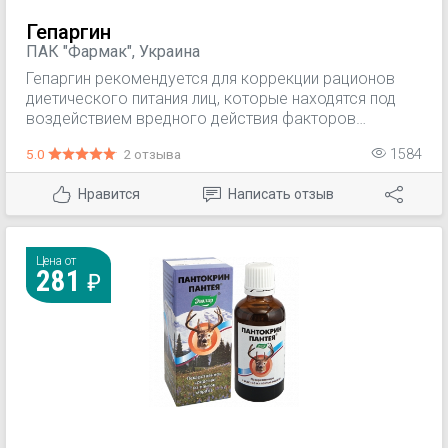
Гепаргин
ПАК "Фармак", Украина
Гепаргин рекомендуется для коррекции рационов
диетического питания лиц, которые находятся под
воздействием вредного действия факторов
окружающей среды, при состояниях, связанных с
5.0
2 отзыва
1584
нарушением белкового метаболизма (стрессы,
астения, травмы, голодание и тому подобное) как
Нравится
Написать отзыв
дополнительный источник аргинина и бетаина с
целью поддержки нормальной функции
гепатобилиарной системы, общего укрепления
организма.
Цена от
281