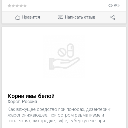
сальмонеллезы, пищевые токсикоинфекции); -
895
печеночной недостаточности; - почечной
недостаточности.
Нравится
Написать отзыв
Корни ивы белой
Хорст, Россия
Как вяжущее средство при поносах, дизентерии;
жаропонижающее, при остром ревматизме и
пролежнях; лихорадке, тифе, туберкулезе; при
повышенной нервной возбудимости, невралгии,