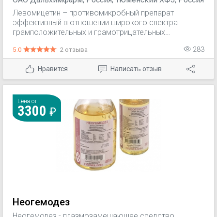
Левомицетин – противомикробный препарат
эффективный в отношении широкого спектра
грамположительных и грамотрицательных
микроорганизмов. Обладает выраженным
5.0
2 отзыва
283
бактериостатическим действием, в высоких
концентрациях в отношении некоторых штаммов
Нравится
Написать отзыв
проявляет бактерицидное действие.
Цена от
3300
Неогемодез
Неогемодез - плазмозамещающее средство,