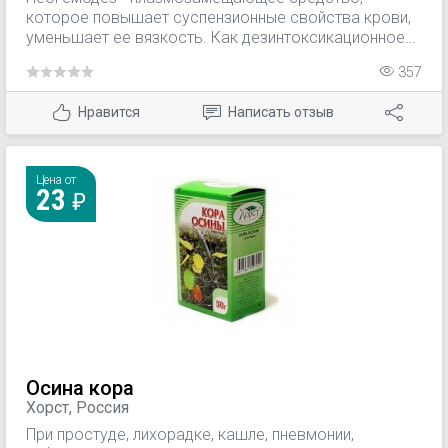
которое повышает суспензионные свойства крови,
уменьшает ее вязкость. Как дезинтоксикационное
средство связывает токсичные продукты, которые
357
находятся в кровеносном русле, и выводит их через
почки из организма.
Нравится
Написать отзыв
Цена от
23
Осина кора
Хорст, Россия
При простуде, лихорадке, кашле, пневмонии,