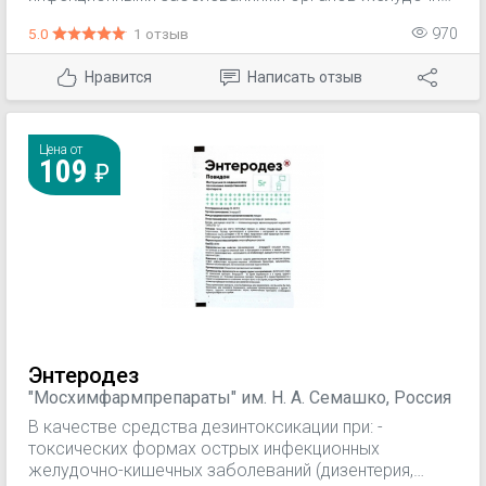
медицинских препаратов (Боримед), Беларусь
кишечного тракта, мочеполовой системы, а также
5.0
1 отзыв
970
кожных покровов, в частности: бациллярная
дизентерия, тиф, паратиф, энтероколит, лямблиоз,
Нравится
Написать отзыв
диарея инфекционной этиологии, пищевых
отравлений, трихомонадная инфекция, в том числе
трихомонадных кольпит, а также вагинит, уретрит,
цистит и пиелит, пациентов с инфицированными
Цена от
109
ранами и ожогами.
Энтеродез
"Мосхимфармпрепараты" им. Н. А. Семашко, Россия
В качестве средства дезинтоксикации при: -
токсических формах острых инфекционных
желудочно-кишечных заболеваний (дизентерия,