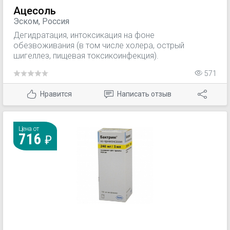
шанкроид; — одонтогенные инфекции; — инфекции
Ацесоль
пищеварительной системы (дизентерия,
Эском, Россия
сальмонеллез, сальмонеллезное носительство).
Дегидратация, интоксикация на фоне
обезвоживания (в том числе холера, острый
шигеллез, пищевая токсикоинфекция).
571
Нравится
Написать отзыв
Цена от
716