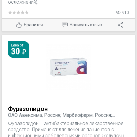
осложнений).
910
Нравится
Написать отзыв
Цена от
30
Фуразолидон
ОАО Авексима, Россия; Марбиофарм, Россия;
"Мосхимфармпрепараты" им. Н. А. Семашко, Россия;
Фуразолидон – антибактериальное лекарственное
ЮжФарм, Россия; Обновление, Россия; ОАО
средство. Применяют для лечения пациентов с
Дальхимфарм, Россия; ОАО Борисовский завод
инфекционными заболеваниями органов желудочно-