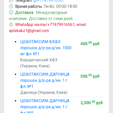
Telegram:
@+77479916561
Время работы:
Пн-Вс: 09:00-18:00
Доставка
: Международные
компании. Доставка от семи дней
WhatsApp wa.me/+77479916561, email
aptekakz1@gmail.com
ЦЕФОТАКСИМ-БХФЗ
00
400
.
руб
порошок д/р-ра д/ин. 1000
мг фл. №1
Борщаговский ХФЗ
(Украина, Киев)
ЦЕФОТАКСИМ-ДАРНИЦА
00
500
.
руб
порошок д/р-ра д/ин. 1 г
фл. №1
Дарница (Украина, Киев)
ЦЕФОТАКСИМ-ДАРНИЦА
00
2,300
.
руб
порошок д/р-ра д/ин. 1 г
фл. №5