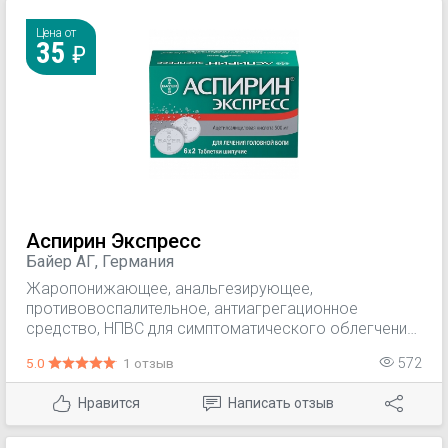
мокроты.
Цена от
35
Аспирин Экспресс
Байер АГ, Германия
Жаропонижающее, анальгезирующее,
противовоспалительное, антиагрегационное
средство, НПВС для симптоматического облегчения
головной боли, зубной боли, боли в горле, боли при
5.0
1 отзыв
572
менструациях, боли в мышцах и суставах, боли в
спине; — повышенная температура тела при
Нравится
Написать отзыв
простудных и других инфекционно-воспалительных
заболеваниях (у взрослых и детей старше 15 лет).