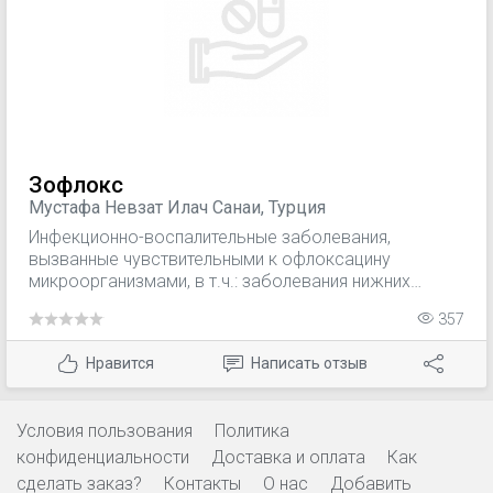
раневая инфекция); инфекции костей и суставов
(остеомиелит).
Зофлокс
Мустафа Невзат Илач Санаи, Турция
Инфекционно-воспалительные заболевания,
вызванные чувствительными к офлоксацину
микроорганизмами, в т.ч.: заболевания нижних
отделов дыхательных путей, уха, горла, носа, кожи,
357
мягких тканей, костей, суставов, инфекционно-
воспалительные заболевания органов брюшной
Нравится
Написать отзыв
полости (за исключением бактериального энтерита)
и малого таза, инфекции почек и мочевыводящих
путей, простатит, гонорея.
Условия пользования
Политика
конфиденциальности
Доставка и оплата
Как
сделать заказ?
Контакты
О нас
Добавить