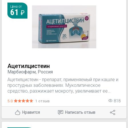
Цена от
61
Ацетилцистеин
Марбиофарм, Россия
Ацетилцистеин - препарат, применяемый при кашле и
простудных заболеваниях. Муколитическое
средство, разжижает мокроту, увеличивает ее
объем, облегчает отделение мокроты. Действие
5.0
1 отзыв
818
связано со способностью свободных
сульфгидрильных групп ацетилцистеина разрывать
Нравится
Написать отзыв
внутри- и межмолекулярные дисульфидные связи
кислых мукополисахаридов мокроты, что приводит к
деполимеризации мукопротеинов и уменьшению