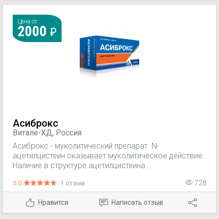
секреции жидкости и увеличение мукоцилиарного
клиренса облегчают выведение слизи и уменьшают
кашель.
Цена от
2000
Асиброкс
Витале-ХД, Россия
Асиброкс - муколитический препарат. N-
ацетилцистеин оказывает муколитическое действие.
Наличие в структуре ацетилцистеина
сульфгидрильных групп способствует разрыву
5.0
1 отзыв
728
дисульфидных связей кислых мукополисахаридов
мокроты, что приводит к деполяризации
Нравится
Написать отзыв
мукопротеинив и к уменьшению вязкости слизи.
Препарат сохраняет активность при наличии гнойной