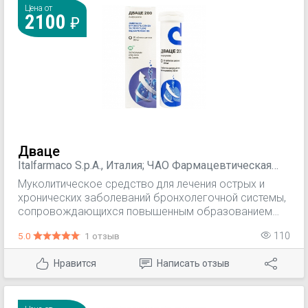
вязкости мокроты (в ряде случаев это приводит к
Цена от
2100
значительному увеличению объема мокроты, что
требует аспирации содержимого бронхов).
Дваце
Italfarmaco S.p.A., Италия; ЧАО Фармацевтическая
фирма “ДАРНИЦА”, Украина
Муколитическое средство для лечения острых и
хронических заболеваний бронхолегочной системы,
сопровождающихся повышенным образованием
мокроты. При передозировке парацетамолом.
5.0
1 отзыв
110
Нравится
Написать отзыв