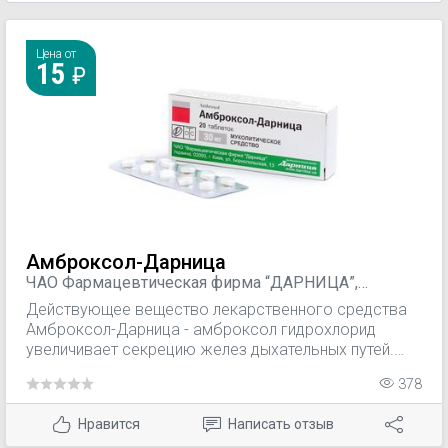
Цена от
15
Амброксол-Дарница
ЧАО Фармацевтическая фирма “ДАРНИЦА”,
Украина
Действующее вещество лекарственного средства
Амброксол-Дарница - амброксол гидрохлорид
увеличивает секрецию желез дыхательных путей.
Амброксол усиливает выделение легочного
378
сурфактанта и стимулирует цилиарную активность,
вследствие чего облегчается отделение слизи и ее
Нравится
Написать отзыв
выведению (мукоцилиарный клиренс). Активация