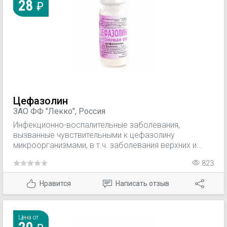
28
Цефазолин
ЗАО ФФ "Лекко", Россия
Инфекционно-воспалительные заболевания,
вызванные чувствительными к цефазолину
микроорганизмами, в т.ч. заболевания верхних и
нижних отделов дыхательных путей, мочевыводящих
823
и желчевыводящих путей, органов малого таза, кожи
и мягких тканей, костей и суставов, эндокардит,
Нравится
Написать отзыв
сепсис, перитонит, средний отит, остеомиелит,
мастит, раневые, ожоговые и послеоперационные
инфекции, сифилис, гонорея.
Цена от