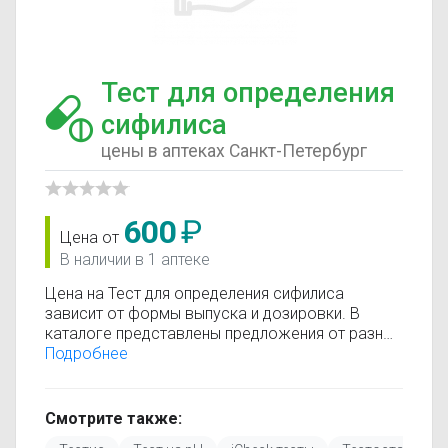
Тест для определения
сифилиса
цены в аптеках Санкт-Петербург
600
₽
Цена от
В наличии в 1 аптеке
Цена на Тест для определения сифилиса
зависит от формы выпуска и дозировки. В
каталоге представлены предложения от разных
аптек, что позволяет быстро найти, где купить
Подробнее
Тест для определения сифилиса по
минимальной цене. Информация о стоимости
регулярно обновляется, поэтому вы видите
Смотрите также:
только актуальные данные.