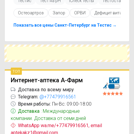
Тестис
Тест на pH
iCheck тесты
Тестостам
Перед покупкой рекомендуется ознакомиться с
инструкцией по применению, показаниями и
Остеоартроз
Запор
ОРВИ
Дефицит витамино
противопоказаниями. При необходимости вы
можете подобрать аналоги Тест для
определения сифилиса с похожим
Показать все цены Санкт-Петербург на Тестис →
действующим веществом или более доступной
ценой.
Чтобы купить Тест для определения сифилиса в
ближайшей аптеке, укажите свой город и
сравните предложения. Это поможет
сэкономить время и выбрать оптимальный
вариант по цене и наличию.
топ
Интернет-аптека А-Фарм
Доставка по всему миру
Telegram:
@+77479916561
Время работы:
Пн-Вс: 09:00-18:00
Доставка
: Международные
компании. Доставка от семи дней
WhatsApp wa.me/+77479916561, email
aptekakz1@gmail.com