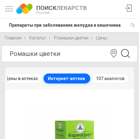
ПОИСК
ЛЕКАРСТВ
Россия
Препараты при заболеваниях желудка и кишечника
Пре
Главная
Каталог
Ромашки цветки
Цены
Цены в аптеках
Интернет-аптеки
107 аналогов
И