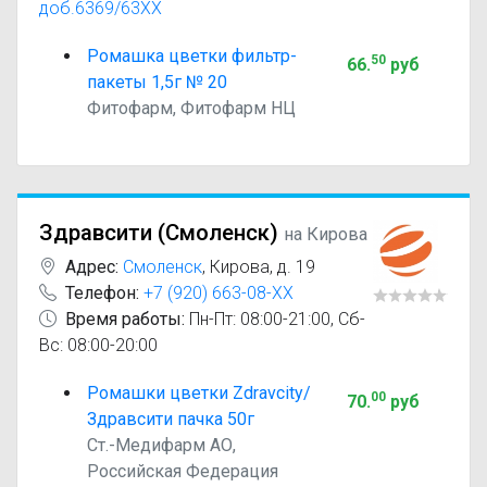
доб.6369/63XX
Ромашка цветки фильтр-
50
66
.
руб
пакеты 1,5г № 20
Фитофарм, Фитофарм НЦ
Здравсити (Смоленск)
на Кирова
Адрес:
Смоленск
,
Кирова, д. 19
Телефон:
+7 (920) 663-08-XX
Время работы:
Пн-Пт: 08:00-21:00, Сб-
Вс: 08:00-20:00
Ромашки цветки Zdravcity/
00
70
.
руб
Здравсити пачка 50г
Ст.-Медифарм АО,
Российская Федерация