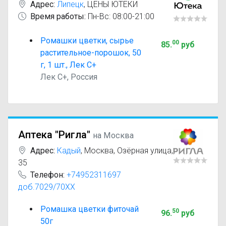
Адрес:
Липецк
,
ЦЕНЫ ЮТЕКИ
Время работы:
Пн-Вс: 08:00-21:00
Ромашки цветки, сырье
00
85
.
руб
растительное-порошок, 50
г, 1 шт., Лек С+
Лек С+, Россия
Аптека "Ригла"
на Москва
Адрес:
Кадый
,
Москва, Озёрная улица,
35
Телефон:
+74952311697
доб.7029/70XX
Ромашка цветки фиточай
50
96
.
руб
50г