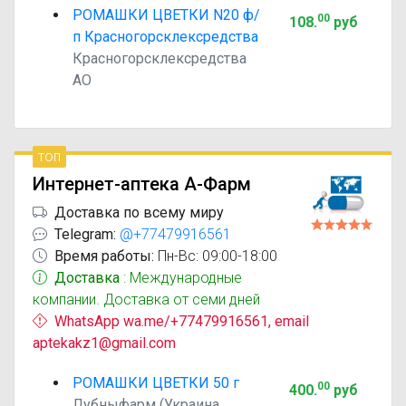
РОМАШКИ ЦВЕТКИ N20 ф/
00
108
.
руб
п Красногорсклексредства
Красногорсклексредства
АО
топ
Интернет-аптека А-Фарм
Доставка по всему миру
Telegram:
@+77479916561
Время работы:
Пн-Вс: 09:00-18:00
Доставка
: Международные
компании. Доставка от семи дней
WhatsApp wa.me/+77479916561, email
aptekakz1@gmail.com
РОМАШКИ ЦВЕТКИ 50 г
00
400
.
руб
Лубныфарм (Украина,