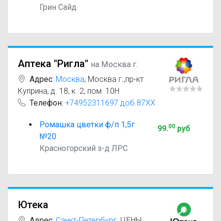
Грин Сайд
Аптека "Ригла"
на Москва г.
Адрес:
Москва
,
Москва г.,пр-кт
Куприна, д. 18, к. 2, пом. 10Н
Телефон:
+74952311697 доб.87XX
Ромашка цветки ф/п 1,5г
00
99
.
руб
№20
Красногорский з-д ЛРС
Ютека
Адрес:
Санкт-Петербург
,
ЦЕНЫ