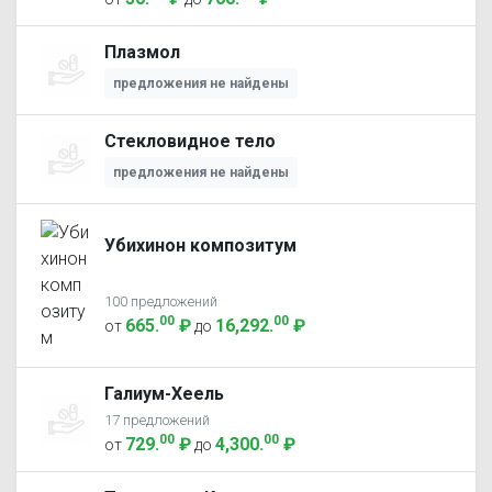
Плазмол
предложения не найдены
Стекловидное тело
предложения не найдены
Убихинон композитум
100 предложений
00
00
665
.
₽
16,292
.
₽
от
до
Галиум-Хеель
17 предложений
00
00
729
.
₽
4,300
.
₽
от
до