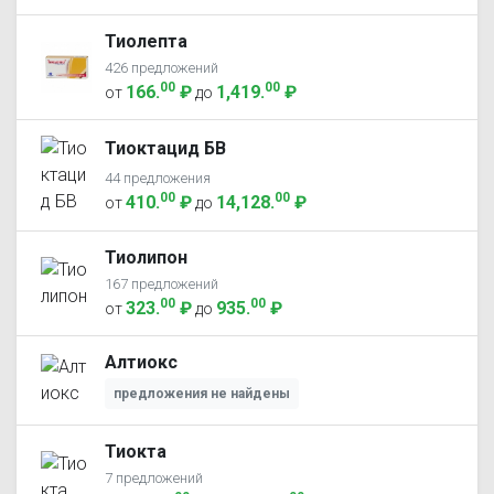
Тиолепта
426 предложений
00
00
166
.
₽
1,419
.
₽
от
до
Тиоктацид БВ
44 предложения
00
00
410
.
₽
14,128
.
₽
от
до
Тиолипон
167 предложений
00
00
323
.
₽
935
.
₽
от
до
Алтиокс
предложения не найдены
Тиокта
7 предложений