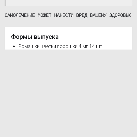
САМОЛЕЧЕНИЕ МОЖЕТ НАНЕСТИ ВРЕД ВАШЕМУ ЗДОРОВЬЮ
Формы выпуска
Ромашки цветки порошки 4 мг 14 шт
Ромашки цветки порошки 4 мг 28 шт
Ромашки цветки порошки 4 мг 56 шт
Ромашки цветки порошки 4 мг 84 шт
Ромашки цветки порошки 4 мг 100 шт
Почему нам доверяют
Обновление цен несколько раз в день
Только проверенные аптеки
Экономия времени и денег
Работаем по всей стране