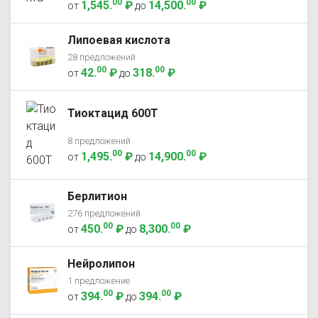
00
00
1,545
.
₽
14,500
.
₽
от
до
Липоевая кислота
28 предложений
00
00
42
.
₽
318
.
₽
от
до
Тиоктацид 600Т
8 предложений
00
00
1,495
.
₽
14,900
.
₽
от
до
Берлитион
276 предложений
00
00
450
.
₽
8,300
.
₽
от
до
Нейролипон
1 предложение
00
00
394
.
₽
394
.
₽
от
до