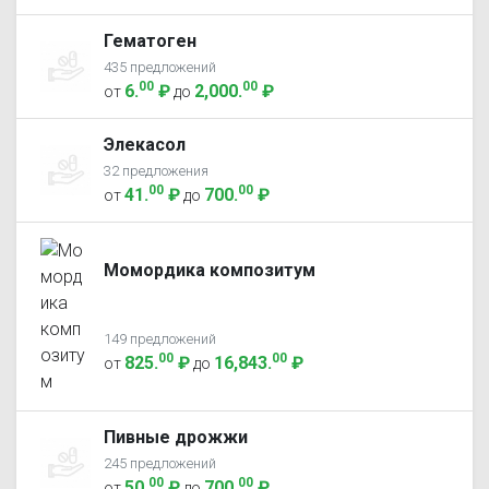
Гематоген
435 предложений
00
00
6
.
₽
2,000
.
₽
от
до
Элекасол
32 предложения
00
00
41
.
₽
700
.
₽
от
до
Момордика композитум
149 предложений
00
00
825
.
₽
16,843
.
₽
от
до
Пивные дрожжи
245 предложений
00
00
50
.
₽
700
.
₽
от
до