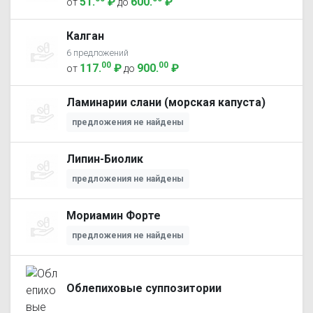
51
.
₽
600
.
₽
от
до
Калган
6 предложений
00
00
117
.
₽
900
.
₽
от
до
Ламинарии слани (морская капуста)
предложения не найдены
Липин-Биолик
предложения не найдены
Мориамин Форте
предложения не найдены
Облепиховые суппозитории