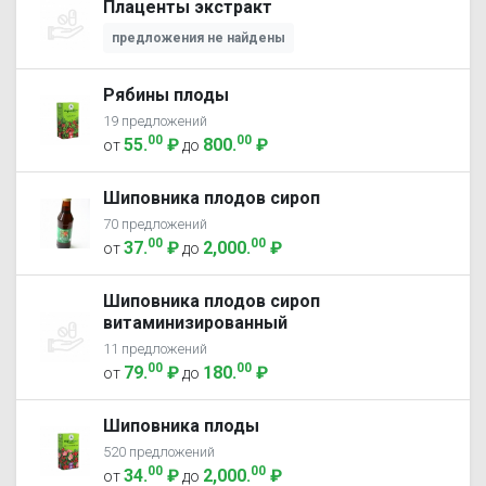
Плаценты экстракт
предложения не найдены
Рябины плоды
19 предложений
00
00
55
.
₽
800
.
₽
от
до
Шиповника плодов сироп
70 предложений
00
00
37
.
₽
2,000
.
₽
от
до
Шиповника плодов сироп
витаминизированный
11 предложений
00
00
79
.
₽
180
.
₽
от
до
Шиповника плоды
520 предложений
00
00
34
.
₽
2,000
.
₽
от
до