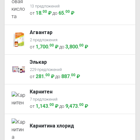
13 предложений
00
00
18
.
₽
65
.
₽
от
до
Агвантар
2 предложения
00
00
1,700
.
₽
3,800
.
₽
от
до
Элькар
229 предложений
00
00
281
.
₽
887
.
₽
от
до
Карнитен
7 предложений
00
00
1,143
.
₽
9,473
.
₽
от
до
Карнитина хлорид