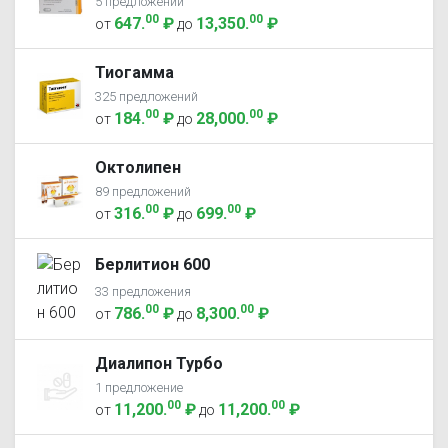
5 предложений
00
00
647
.
₽
13,350
.
₽
от
до
Тиогамма
325 предложений
00
00
184
.
₽
28,000
.
₽
от
до
Октолипен
89 предложений
00
00
316
.
₽
699
.
₽
от
до
Берлитион 600
33 предложения
00
00
786
.
₽
8,300
.
₽
от
до
Диалипон Турбо
1 предложение
00
00
11,200
.
₽
11,200
.
₽
от
до