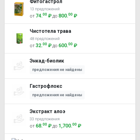
Фитогастрол
13 предложений
00
00
74
.
₽
800
.
₽
от
до
Чистотела трава
48 предложений
00
00
32
.
₽
600
.
₽
от
до
Энкад-биолик
предложения не найдены
Гастрофлокс
предложения не найдены
Экстракт алоэ
33 предложения
00
00
68
.
₽
1,700
.
₽
от
до