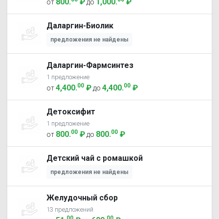
800
.
₽
1,000
.
₽
от
до
Даларгин-Биолик
предложения не найдены
Даларгин-Фармсинтез
1 предложение
00
00
4,400
.
₽
4,400
.
₽
от
до
Детоксифит
1 предложение
00
00
800
.
₽
800
.
₽
от
до
Детский чай с ромашкой
предложения не найдены
Желудочный сбор
13 предложений
00
00