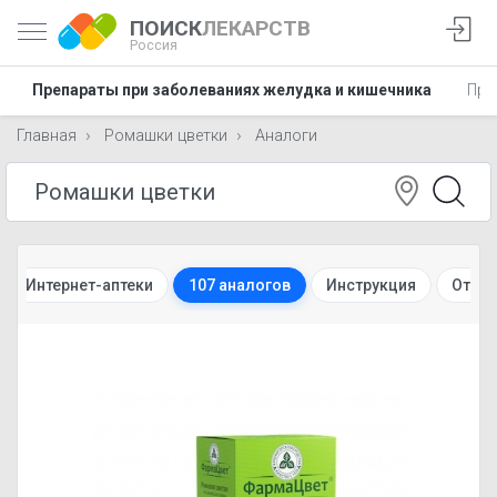
ПОИСК
ЛЕКАРСТВ
Россия
Препараты при заболеваниях желудка и кишечника
Пре
Главная
Ромашки цветки
Аналоги
Интернет-аптеки
107 аналогов
Инструкция
Отзы