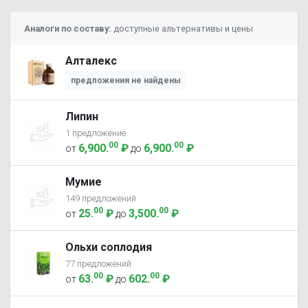
Аналоги по составу:
доступные альтернативы и цены
Алталекс
предложения не найдены
Липин
1 предложение
00
00
6,900
.
₽
6,900
.
₽
от
до
Мумие
149 предложений
00
00
25
.
₽
3,500
.
₽
от
до
Ольхи соплодия
77 предложений
00
00
63
.
₽
602
.
₽
от
до