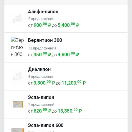
Альфа-липон
2 предложения
00
00
900
.
₽
5,400
.
₽
от
до
Берлитион 300
73 предложения
00
00
450
.
₽
4,800
.
₽
от
до
Диалипон
4 предложения
00
00
3,300
.
₽
11,200
.
₽
от
до
Эспа-липон
7 предложений
00
00
620
.
₽
13,350
.
₽
от
до
Эспа-липон 600