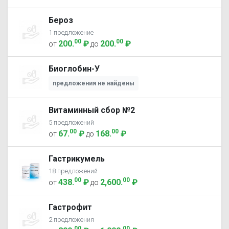
Бероз
1 предложение
00
00
200
.
₽
200
.
₽
от
до
Биоглобин-У
предложения не найдены
Витаминный сбор №2
5 предложений
00
00
67
.
₽
168
.
₽
от
до
Гастрикумель
18 предложений
00
00
438
.
₽
2,600
.
₽
от
до
Гастрофит
2 предложения
00
00