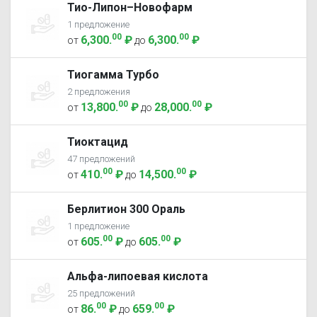
Тио-Липон–Новофарм
1 предложение
00
00
6,300
.
₽
6,300
.
₽
от
до
Тиогамма Турбо
2 предложения
00
00
13,800
.
₽
28,000
.
₽
от
до
Тиоктацид
47 предложений
00
00
410
.
₽
14,500
.
₽
от
до
Берлитион 300 Ораль
1 предложение
00
00
605
.
₽
605
.
₽
от
до
Альфа-липоевая кислота
25 предложений
00
00
86
.
₽
659
.
₽
от
до