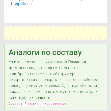
лекарственных средств АТС (анатомо-
Подробнее
терапевтическо-химическая классификация).
Действующие вещества:
Различные прочие
препараты для лечения заболеваний ЖКТ и
обмена вешеств
Аналоги по составу
У нижеперечисленных
аналагов Ромашки
цветки
совпадают коды ATC. Аналоги
подобраны по химической структуре
лекарственного препарата и являются наиболее
подходящими заменителями. Одинаковый состав,
показания к применению, могут отличаться дозы
действующих веществ.
Состав:
Ромашка лекарственная