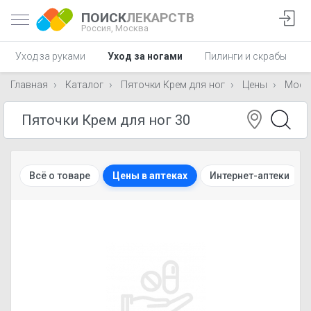
ПОИСК
ЛЕКАРСТВ
Россия,
Москва
Уход за руками
Уход за ногами
Пилинги и скрабы
Главная
Каталог
Пяточки Крем для ног
Цены
Моск
Всё о товаре
Цены в аптеках
Интернет-аптеки