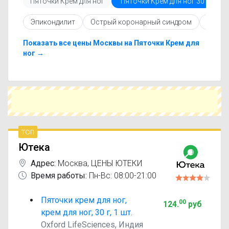
Пяточки Крем для ног
Пяточки Крем для ног 30
Пя
Перед покупкой рекомендуется ознакомиться с
инструкцией по применению, показаниями и
Эпикондилит
Острый коронарный синдром
Отек
противопоказаниями. При необходимости вы
можете подобрать аналоги Пяточки Крем для
ног с похожим действующим веществом или
Показать все цены Москвы на Пяточки Крем для
более доступной ценой.
ног →
Чтобы купить Пяточки Крем для ног в
ближайшей аптеке, укажите свой город и
сравните предложения. Это поможет
сэкономить время и выбрать оптимальный
вариант по цене и наличию.
топ
Ютека
Адрес:
Москва
,
ЦЕНЫ ЮТЕКИ
Время работы:
Пн-Вс: 08:00-21:00
Пяточки крем для ног,
00
124
.
руб
крем для ног, 30 г, 1 шт.
Oxford LifeSciences, Индия