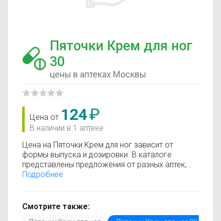
Пяточки Крем для ног
30
цены в аптеках Москвы
124
₽
Цена от
В наличии в 1 аптеке
Цена на Пяточки Крем для ног зависит от
формы выпуска и дозировки. В каталоге
представлены предложения от разных аптек,
что позволяет быстро найти, где купить Пяточки
Подробнее
Крем для ног по минимальной цене.
Информация о стоимости регулярно
обновляется, поэтому вы видите только
Смотрите также:
актуальные данные.