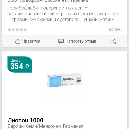
ООО "Новофарм-Биосинтез", Украина
Тромбофлебит поверхностных вен; —
локализованные инфильтраты и отеки мягких тканей;
— травмы сухожилий и суставов; — ушибы мягких
тканей и суставов; — подкожные гематомы (в т.ч.
626
гематомы при закрытых переломах костей верхних и
нижних конечностей и после флебэктомии у
Нравится
Написать отзыв
пациентов с варикозной болезнью).
Цена от
354
Лиотон 1000
Берлин-Хеми/Менарини, Германия