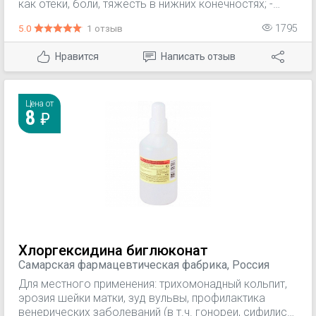
как отеки, боли, тяжесть в нижних конечностях; -
поверхностный тромбофлебит, перифлебит,
5.0
1 отзыв
1795
флеботромбоз; - посттромботический синдром; -
посттравматический отек, гематомы; - профилактика
Нравится
Написать отзыв
осложнений после операций на венах; - геморрой.
Цена от
8
Хлоргексидина биглюконат
Самарская фармацевтическая фабрика, Россия
Для местного применения: трихомонадный кольпит,
эрозия шейки матки, зуд вульвы, профилактика
венерических заболеваний (в т.ч. гонореи, сифилиса,