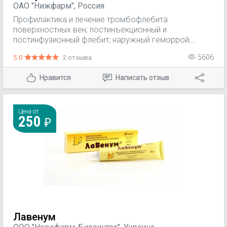
ОАО "Нижфарм", Россия
Профилактика и лечение тромбофлебита
поверхностных вен; постинъекционный и
постинфузионный флебит; наружный геморрой;
воспаление послеродовых геморроидальных узлов;
5.0
2 отзыва
5606
трофические язвы голени; слоновость;
поверхностный перифлебит; лимфангит;
Нравится
Написать отзыв
поверхностный мастит; локализованные
инфильтраты и отеки; травмы и ушибы без нарушения
целостности кожных покровов (в т.ч. мышечной
ткани, сухожилий, суставов); подкожная гематома.
Цена от
250
Лавенум