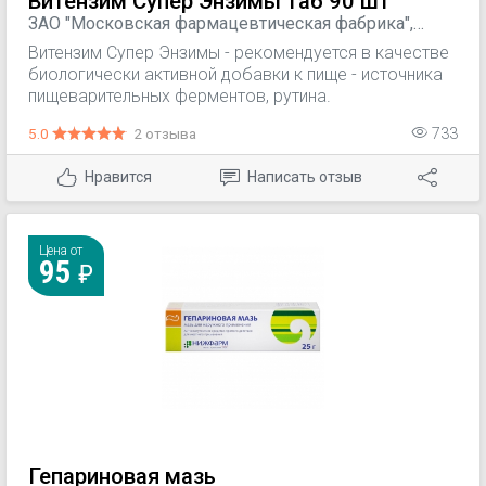
Витензим Супер Энзимы таб 90 шт
ЗАО "Московская фармацевтическая фабрика",
Россия
Витензим Супер Энзимы - рекомендуется в качестве
биологически активной добавки к пище - источника
пищеварительных ферментов, рутина.
5.0
2 отзыва
733
Нравится
Написать отзыв
Цена от
95
Гепариновая мазь