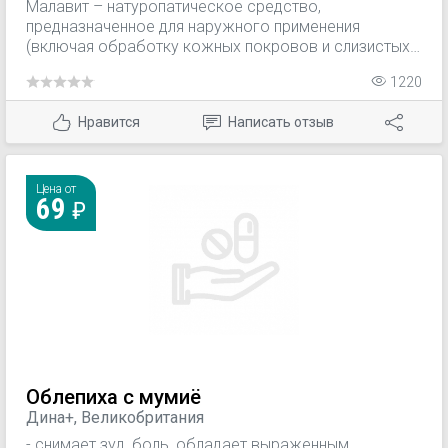
Малавит – натуропатическое средство,
предназначенное для наружного применения
(включая обработку кожных покровов и слизистых
оболочек). Малавит оказывает противозудное,
1220
дезодорирующее, обезболивающее и
противоотечное действие, эффективен при
Нравится
Написать отзыв
инфекционных заболеваниях, вызванных аэробными
и анаэробными бактериями. При применении
препарата Малавит не отмечается развития
резистентности микроорганизмов.
Цена от
69
Облепиха с мумиё
Дина+, Великобритания
- снимает зуд, боль, обладает выраженным