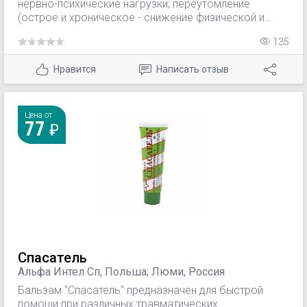
нервно-психические нагрузки; переутомление
(острое и хроническое - снижение физической и
умственной работоспособности, повышенная
135
утомляемость, ухудшение самочувствия,
сонливость, снижение памяти и внимания,
Нравится
Написать отзыв
вегетативная лабильность, изменение
эмоционального состояния, закрепощенность,
миалгия).
Цена от
77
Спасатель
Альфа Интел Сп, Польша; Люми, Россия
Бальзам "Спасатель" предназначен для быстрой
помощи при различных травматических