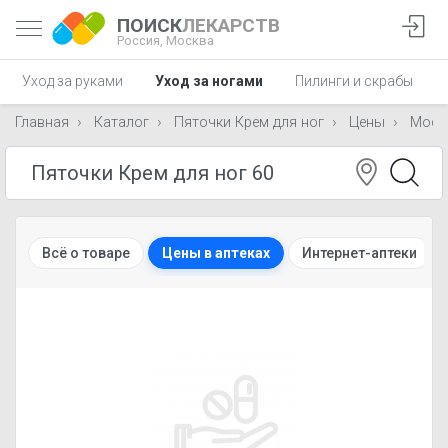
ПОИСК
ЛЕКАРСТВ
Россия,
Москва
Уход за руками
Уход за ногами
Пилинги и скрабы
Главная
Каталог
Пяточки Крем для ног
Цены
Моск
Всё о товаре
Цены в аптеках
Интернет-аптеки