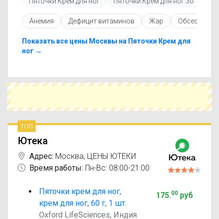
Пяточки Крем для ног
Пяточки Крем для ног 30
Пя
Перед покупкой рекомендуется ознакомиться с
инструкцией по применению, показаниями и
Анемия
Дефицит витаминов
Жар
Обсессивно
противопоказаниями. При необходимости вы
можете подобрать аналоги Пяточки Крем для
ног с похожим действующим веществом или
Показать все цены Москвы на Пяточки Крем для
более доступной ценой.
ног →
Чтобы купить Пяточки Крем для ног в
ближайшей аптеке, укажите свой город и
сравните предложения. Это поможет
сэкономить время и выбрать оптимальный
вариант по цене и наличию.
топ
Ютека
Адрес:
Москва
,
ЦЕНЫ ЮТЕКИ
Время работы:
Пн-Вс: 08:00-21:00
Пяточки крем для ног,
00
175
.
руб
крем для ног, 60 г, 1 шт.
Oxford LifeSciences, Индия