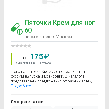
Пяточки Крем для ног
60
цены в аптеках Москвы
175
₽
Цена от
В наличии в 1 аптеке
Цена на Пяточки Крем для ног зависит от
формы выпуска и дозировки. В каталоге
представлены предложения от разных аптек,
что позволяет быстро найти, где купить Пяточки
Подробнее
Крем для ног по минимальной цене.
Информация о стоимости регулярно
обновляется, поэтому вы видите только
Смотрите также:
актуальные данные.