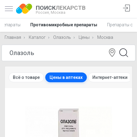
ПОИСК
ЛЕКАРСТВ
Россия,
Москва
препараты
Противомикробные препараты
Препараты от
Главная
Каталог
Олазоль
Цены
Москва
Всё о товаре
Цены в аптеках
Интернет-аптеки