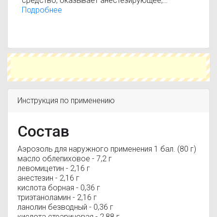
средство, оказывает анестезирующее,
антибактериальное (проявляет активность по
Подробнее
отношению ко многим грамположительных и
грамотрицательных бактерий, гноеутворюючих
микробов, гемофильная бактерий, бруцелл,
риккетсий, хламидий, спирохет) и
противовоспалительное действие, уменьшает
экссудацию, способствует регенерации тканей
и ускоряет процесс эпителизации ран.
Применяется при ожогах.
Инструкция по применению
Состав
Аэрозоль для наружного применения 1 бал. (80 г)
масло облепиховое - 7,2 г
левомицетин - 2,16 г
анестезин - 2,16 г
кислота борная - 0,36 г
триэтаноламин - 2,16 г
ланолин безводный - 0,36 г
кислота стеариновая - 2,88 г