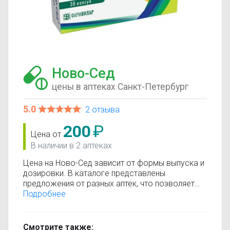
Ново-Сед
цены в аптеках Санкт-Петербург
5.0
2 отзыва
200
₽
Цена от
В наличии в 2 аптеках
Цена на Ново-Сед зависит от формы выпуска и
дозировки. В каталоге представлены
предложения от разных аптек, что позволяет
быстро найти, где купить Ново-Сед по
Подробнее
минимальной цене. Информация о стоимости
регулярно обновляется, поэтому вы видите
только актуальные данные.
Смотрите также: