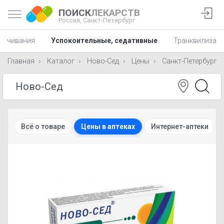
ПОИСК
ЛЕКАРСТВ
Россия,
Санкт-Петербург
укачивания
Успокоительные, седативные
Транквилизат
Главная
Каталог
Ново-Сед
Цены
Санкт-Петербург
Всё о товаре
Цены в аптеках
Интернет-аптеки