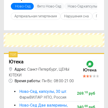
Перед покупкой рекомендуется ознакомиться с
Ново-Сед
Фито Ново-Сед
Ново-Сед капсулы
Фи
инструкцией по применению, показаниями и
противопоказаниями. При необходимости вы
Артериальная гипертензия
Нарушения сна
Повыше
можете подобрать аналоги Ново-Сед с
похожим действующим веществом или более
доступной ценой.
Чтобы купить Ново-Сед в ближайшей аптеке,
укажите свой город и сравните предложения.
Это поможет сэкономить время и выбрать
оптимальный вариант по цене и наличию.
топ
Ютека
Адрес:
Санкт-Петербург
,
ЦЕНЫ
ЮТЕКИ
Время работы:
Пн-Вс: 08:00-21:00
Ново-Сед, капсулы, 30 шт.
10
269
.
руб
ФармВИЛАР НПО, Россия
Ново-Сед Две валерианы,
00
340
.
руб