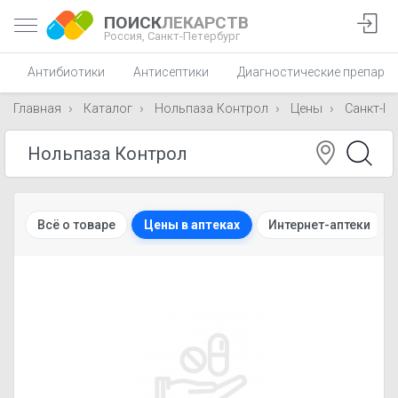
ПОИСК
ЛЕКАРСТВ
Россия,
Санкт-Петербург
Антибиотики
Антисептики
Диагностические препара
Главная
Каталог
Нольпаза Контрол
Цены
Санкт-Пе
Всё о товаре
Цены в аптеках
Интернет-аптеки