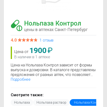
Нольпаза Контрол
цены в аптеках Санкт-Петербург
4.0
1 отзыв
1900
₽
Цена от
В наличии в 1 аптеке
Цена на Нольпаза Контрол зависит от формы
выпуска и дозировки. В каталоге представлены
предложения от разных аптек, что позволяет
быстро найти, где купить Нольпаза Контрол по
Подробнее
минимальной цене. Информация о стоимости
регулярно обновляется, поэтому вы видите
только актуальные данные.
Смотрите также:
Перед покупкой рекомендуется ознакомиться с
Нольпаза
Нольпаза раствор
Нольпаза Контрол
инструкцией по применению, показаниями и