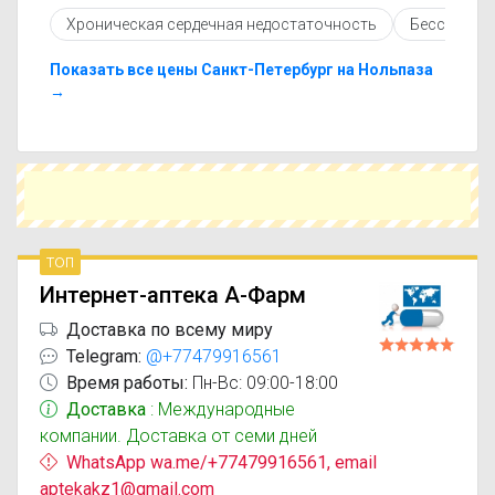
противопоказаниями. При необходимости вы
Хроническая сердечная недостаточность
Бессонниц
можете подобрать аналоги Нольпаза Контрол
с похожим действующим веществом или более
доступной ценой.
Показать все цены Санкт-Петербург на Нольпаза
Чтобы купить Нольпаза Контрол в ближайшей
→
аптеке, укажите свой город и сравните
предложения. Это поможет сэкономить время
и выбрать оптимальный вариант по цене и
наличию.
топ
Интернет-аптека А-Фарм
Доставка по всему миру
Telegram:
@+77479916561
Время работы:
Пн-Вс: 09:00-18:00
Доставка
: Международные
компании. Доставка от семи дней
WhatsApp wa.me/+77479916561, email
aptekakz1@gmail.com