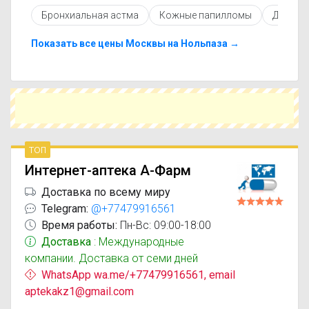
противопоказаниями. При необходимости вы
Бронхиальная астма
Кожные папилломы
Дисбак
можете подобрать аналоги Нольпаза Контрол
с похожим действующим веществом или более
доступной ценой.
Показать все цены Москвы на Нольпаза →
Чтобы купить Нольпаза Контрол в ближайшей
аптеке, укажите свой город и сравните
предложения. Это поможет сэкономить время
и выбрать оптимальный вариант по цене и
наличию.
топ
Интернет-аптека А-Фарм
Доставка по всему миру
Telegram:
@+77479916561
Время работы:
Пн-Вс: 09:00-18:00
Доставка
: Международные
компании. Доставка от семи дней
WhatsApp wa.me/+77479916561, email
aptekakz1@gmail.com