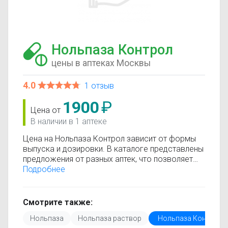
Нольпаза Контрол
цены в аптеках Москвы
4.0
1 отзыв
1900
₽
Цена от
В наличии в 1 аптеке
Цена на Нольпаза Контрол зависит от формы
выпуска и дозировки. В каталоге представлены
предложения от разных аптек, что позволяет
быстро найти, где купить Нольпаза Контрол по
Подробнее
минимальной цене. Информация о стоимости
регулярно обновляется, поэтому вы видите
только актуальные данные.
Смотрите также:
Перед покупкой рекомендуется ознакомиться с
Нольпаза
Нольпаза раствор
Нольпаза Контрол
инструкцией по применению, показаниями и