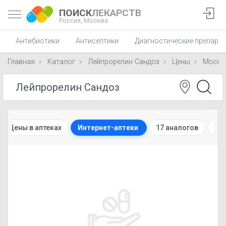
ПОИСК
ЛЕКАРСТВ
Россия,
Москва
Антибиотики
Антисептики
Диагностические препара
Главная
Каталог
Лейпрорелин Сандоз
Цены
Москв
Цены в аптеках
Интернет-аптеки
17 аналогов
Ин