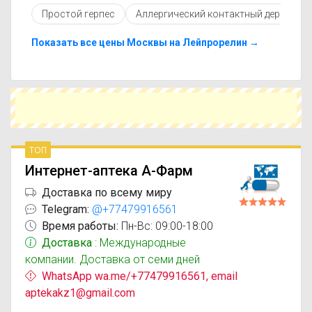
противопоказаниями. При необходимости вы
Простой герпес
Аллергический контактный дерматит
можете подобрать аналоги Лейпрорелин
Сандоз с похожим действующим веществом
или более доступной ценой.
Показать все цены Москвы на Лейпрорелин →
Чтобы купить Лейпрорелин Сандоз в
ближайшей аптеке, укажите свой город и
сравните предложения. Это поможет
сэкономить время и выбрать оптимальный
вариант по цене и наличию.
топ
Интернет-аптека А-Фарм
Доставка по всему миру
Telegram:
@+77479916561
Время работы:
Пн-Вс: 09:00-18:00
Доставка
: Международные
компании. Доставка от семи дней
WhatsApp wa.me/+77479916561, email
aptekakz1@gmail.com