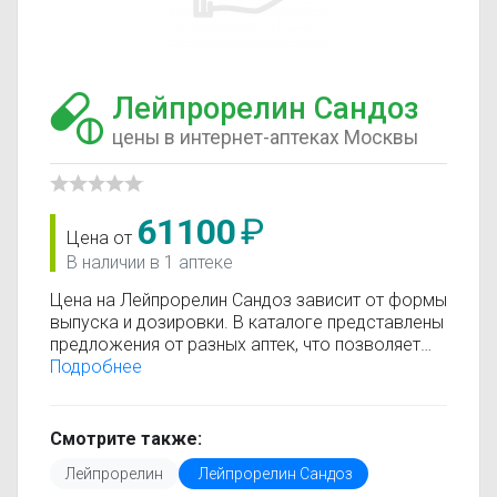
Лейпрорелин Сандоз
цены в интернет-аптеках Москвы
61100
₽
Цена от
В наличии в 1 аптеке
Цена на Лейпрорелин Сандоз зависит от формы
выпуска и дозировки. В каталоге представлены
предложения от разных аптек, что позволяет
быстро найти, где купить Лейпрорелин Сандоз
Подробнее
по минимальной цене. Информация о стоимости
регулярно обновляется, поэтому вы видите
только актуальные данные.
Смотрите также:
Перед покупкой рекомендуется ознакомиться с
Лейпрорелин
Лейпрорелин Сандоз
инструкцией по применению, показаниями и