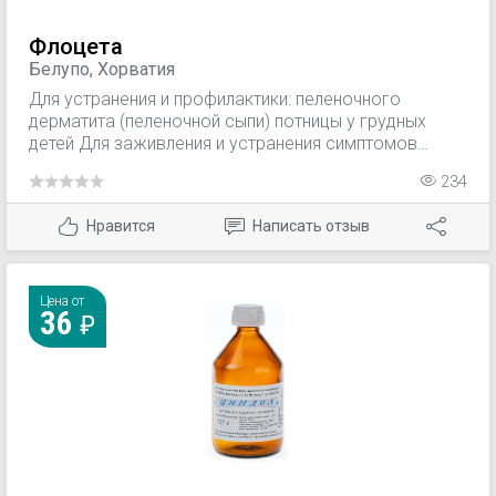
Флоцета
Белупо, Хорватия
Для устранения и профилактики: пеленочного
дерматита (пеленочной сыпи) потницы у грудных
детей Для заживления и устранения симптомов
легких ожогов (в т.ч. солнечных) Для быстрого
234
заживления кожи у детей при мелких повреждениях,
ссадинах, кожных раздражениях, раздражении от
Нравится
Написать отзыв
пеленок, натертостях и пр. Опрелости, потница и
дерматит от подгузников могут возникнуть у любого
малыша даже при использовании самых
высококачественных подгузников и хорошем уходе.
Цена от
36