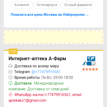
противопоказаниями. При необходимости вы
Холангит
Остеоартроз
Острый фарингит
Серд
можете подобрать аналоги Лейпрорелин
Сандоз с похожим действующим веществом
или более доступной ценой.
Показать все цены Москвы на Лейпрорелин →
Чтобы купить Лейпрорелин Сандоз в
ближайшей аптеке, укажите свой город и
сравните предложения. Это поможет
сэкономить время и выбрать оптимальный
вариант по цене и наличию.
топ
Интернет-аптека А-Фарм
Доставка по всему миру
Telegram:
@+77479916561
Время работы:
Пн-Вс: 09:00-18:00
Доставка
: Международные
компании. Доставка от семи дней
WhatsApp wa.me/+77479916561, email
aptekakz1@gmail.com