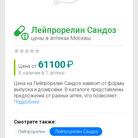
Лейпрорелин Сандоз
цены в аптеках Москвы
61100
₽
Цена от
В наличии в 1 аптеке
Цена на Лейпрорелин Сандоз зависит от формы
выпуска и дозировки. В каталоге представлены
предложения от разных аптек, что позволяет
быстро найти, где купить Лейпрорелин Сандоз
Подробнее
по минимальной цене. Информация о стоимости
регулярно обновляется, поэтому вы видите
только актуальные данные.
Смотрите также:
Перед покупкой рекомендуется ознакомиться с
Лейпрорелин
Лейпрорелин Сандоз
инструкцией по применению, показаниями и