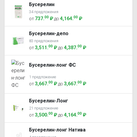
Бусерелин
34 предложения
00
00
737
.
₽
4,164
.
₽
от
до
Бусерелин-депо
83 предложения
00
00
3,511
.
₽
4,387
.
₽
от
до
Бусерелин-лонг ФС
1 предложение
00
00
3,667
.
₽
3,667
.
₽
от
до
Бусерелин-Лонг
21 предложение
00
00
3,500
.
₽
4,164
.
₽
от
до
Бусерелин-лонг Натива