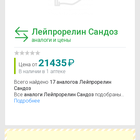
Лейпрорелин Сандоз
аналоги и цены
21435
₽
Цена от
В наличии в 1 аптеке
Всего найдено
17 аналогов Лейпрорелин
Сандоз
Все
аналоги Лейпрорелин Сандоз
подобраны
по международной системе классификации
Подробнее
лекарственных средств АТС (анатомо-
терапевтическо-химическая классификация).
Действующие вещества:
Лейпрорелин