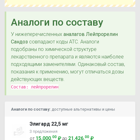
Аналоги по составу
У нижеперечисленных
аналагов Лейпрорелин
Сандоз
совпадают коды ATC. Аналоги
подобраны по химической структуре
лекарственного препарата и являются наиболее
подходящими заменителями. Одинаковый состав,
показания к применению, могут отличаться дозы
действующих веществ.
Состав:
лейпрорелин
Аналоги по составу:
доступные альтернативы и цены
Элигард 22,5 мг
3 предложения
00
00
15,000
.
₽
21,426
.
₽
от
до