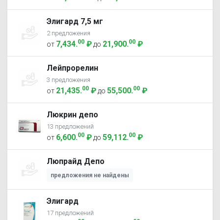
Элигард 7,5 мг
2 предложения
00
00
7,434
.
₽
21,900
.
₽
от
до
Лейпрорелин
3 предложения
00
00
21,435
.
₽
55,500
.
₽
от
до
Люкрин депо
13 предложений
00
00
6,600
.
₽
59,112
.
₽
от
до
Люпрайд Депо
предложения не найдены
Элигард
17 предложений