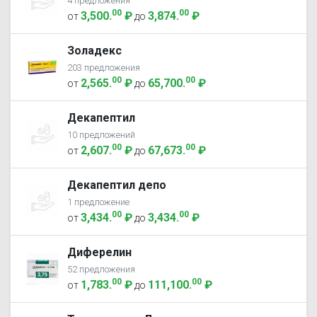
4 предложения
00
00
3,500
.
₽
3,874
.
₽
от
до
Золадекс
203 предложения
00
00
2,565
.
₽
65,700
.
₽
от
до
Декапептил
10 предложений
00
00
2,607
.
₽
67,673
.
₽
от
до
Декапептил депо
1 предложение
00
00
3,434
.
₽
3,434
.
₽
от
до
Диферелин
52 предложения
00
00
1,783
.
₽
111,100
.
₽
от
до