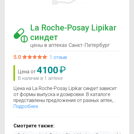
La Roche-Posay Lipikar
синдет
цены в аптеках Санкт-Петербург
5.0
1 отзыв
4100
₽
Цена от
В наличии в 1 аптеке
Цена на La Roche-Posay Lipikar синдет зависит
от формы выпуска и дозировки. В каталоге
представлены предложения от разных аптек,
что позволяет быстро найти, где купить La
Подробнее
Roche-Posay Lipikar синдет по минимальной
цене. Информация о стоимости регулярно
обновляется, поэтому вы видите только
Смотрите также:
актуальные данные.