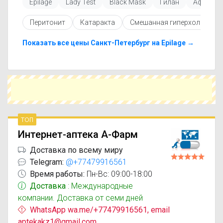
Epilage
Lady Test
Black Mask
Гилан
Афала
Перед покупкой рекомендуется ознакомиться с
инструкцией по применению, показаниями и
Перитонит
Катаракта
Смешанная гиперхолестер
противопоказаниями. При необходимости вы
можете подобрать аналоги La Roche-Posay
Lipikar синдет с похожим действующим
Показать все цены Санкт-Петербург на Epilage →
веществом или более доступной ценой.
Чтобы купить La Roche-Posay Lipikar синдет в
ближайшей аптеке, укажите свой город и
сравните предложения. Это поможет
сэкономить время и выбрать оптимальный
вариант по цене и наличию.
топ
Интернет-аптека А-Фарм
Доставка по всему миру
Telegram:
@+77479916561
Время работы:
Пн-Вс: 09:00-18:00
Доставка
: Международные
компании. Доставка от семи дней
WhatsApp wa.me/+77479916561, email
aptekakz1@gmail.com