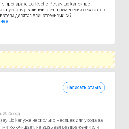
о препарате La Roche-Posay Lipikar синдет
яют узнать реальный опыт применения лекарства.
ватели делятся впечатлениями об
ивности, переносимости и результатах лечения.
бнее
е, что отзывы носят ознакомительный характер и
еняют консультацию врача.
Написать отзыв
, 2025 год
ay Lipikar уже несколько месяцев для ухода за
т мягко очищает, не вызывая раздражения или