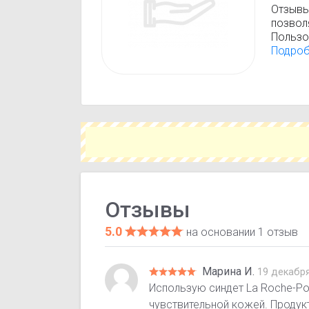
Отзывы 
позвол
Пользо
эффект
Подро
Помнит
не зам
Отзывы
5.0
на основании 1 отзыв
Марина И.
19 декабря
Использую синдет La Roche-Pos
чувствительной кожей. Продук