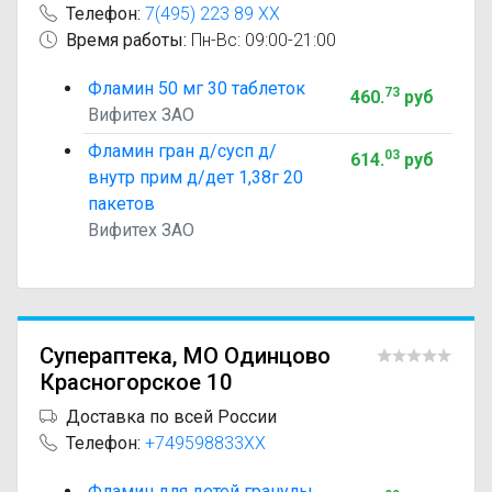
Телефон:
7(495) 223 89 XX
Время работы:
Пн-Вс: 09:00-21:00
Фламин 50 мг 30 таблеток
73
460
.
руб
Вифитех ЗАО
Фламин гран д/сусп д/
03
614
.
руб
внутр прим д/дет 1,38г 20
пакетов
Вифитех ЗАО
Супераптека, МО Одинцово
Красногорское 10
Доставка по всей России
Телефон:
+749598833XX
Фламин для детей гранулы