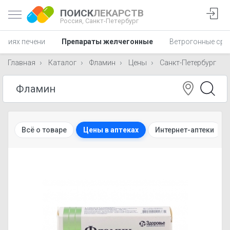
ПОИСК
ЛЕКАРСТВ
Россия,
Санкт-Петербург
аниях печени
Препараты желчегонные
Ветрогонные сре
Главная
Каталог
Фламин
Цены
Санкт-Петербург
Всё о товаре
Цены в аптеках
Интернет-аптеки