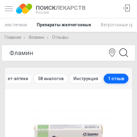
ПОИСК
ЛЕКАРСТВ
Россия
аниях печени
Препараты желчегонные
Ветрогонные сре
Главная
Фламин
Отзывы
ернет-аптеки
58 аналогов
Инструкция
1 отзыв