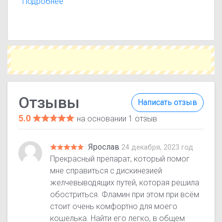
эффективности, переносимости и результатах
Подробнее
лечения. Помните, что отзывы носят
ознакомительный характер и не заменяют
консультацию врача.
Отзывы
Написать отзыв
5.0
на основании 1 отзыв
Ярослав
24 декабря, 2023 год
Прекрасный препарат, который помог
мне справиться с дискинезией
желчевыводящих путей, которая решила
обостриться. Фламин при этом при всём
стоит очень комфортно для моего
кошелька. Найти его легко, в общем