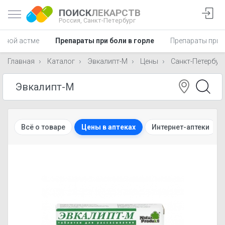
ПОИСК
ЛЕКАРСТВ
Россия,
Санкт-Петербург
льной астме
Препараты при боли в горле
Препараты при 
Главная
Каталог
Эвкалипт-М
Цены
Санкт-Петербур
Всё о товаре
Цены в аптеках
Интернет-аптеки