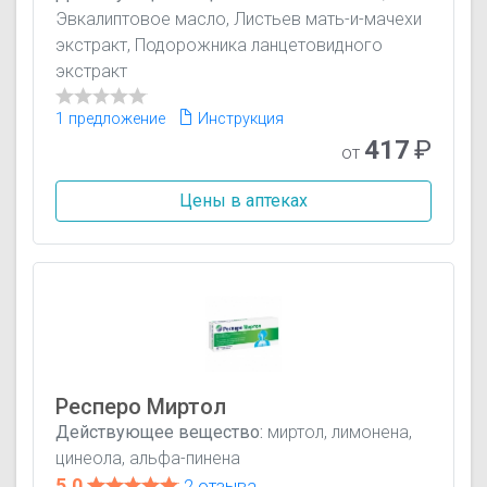
Эвкалиптовое масло, Листьев мать-и-мачехи
экстракт, Подорожника ланцетовидного
экстракт
1 предложение
Инструкция
417
₽
от
Цены в аптеках
Респеро Миртол
Действующее вещество:
миртол, лимонена,
цинеола, альфа-пинена
5.0
2 отзыва