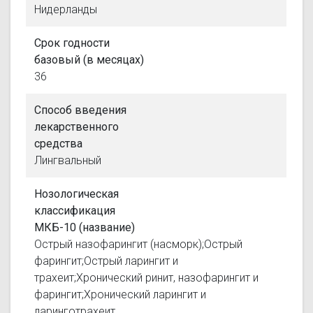
Нидерланды
Срок годности
базовый (в месяцах)
36
Способ введения
лекарственного
средства
Лингвальный
Нозологическая
классификация
МКБ-10 (название)
Острый назофарингит (насморк);Острый
фарингит;Острый ларингит и
трахеит;Хронический ринит, назофарингит и
фарингит;Хронический ларингит и
ларинготрахеит