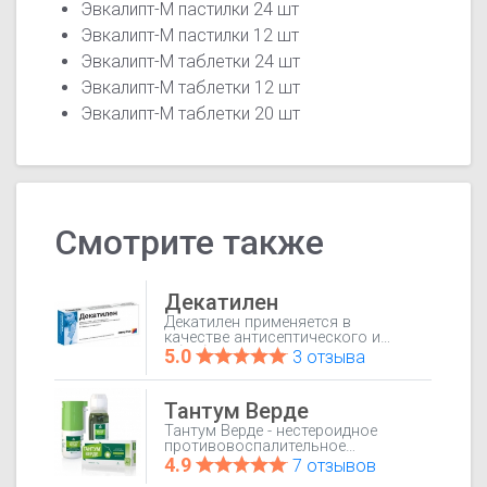
Эвкалипт-М пастилки 24 шт
Эвкалипт-М пастилки 12 шт
Эвкалипт-М таблетки 24 шт
Эвкалипт-М таблетки 12 шт
Эвкалипт-М таблетки 20 шт
Смотрите также
Декатилен
Декатилен применяется в
качестве антисептического и
обезболивающего средства для
5.0
3 отзыва
адъювантной терапии при
нетяжелых инфекционно-
воспалительных процессах
Тантум Верде
полости рта и глотки (гингивит,
рецидивирующий афтозный
Тантум Верде - нестероидное
стоматит, фарингит, тонзиллит и
противовоспалительное
кандидозный стоматит). При
средство для местного
4.9
7 отзывов
бактериальной инфекции,
применения. Действующее