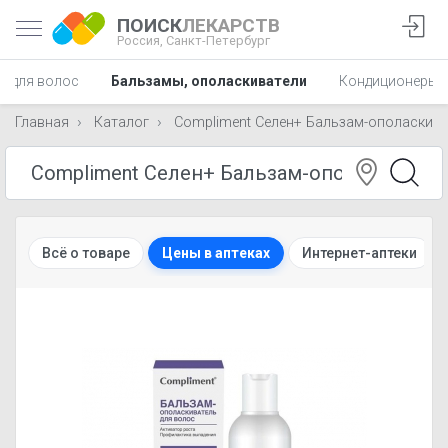
ПОИСК
ЛЕКАРСТВ
Россия,
Санкт-Петербург
ы для волос
Бальзамы, ополаскиватели
Кондиционеры
Главная
Каталог
Compliment Селен+ Бальзам-ополаскива
Всё о товаре
Цены в аптеках
Интернет-аптеки