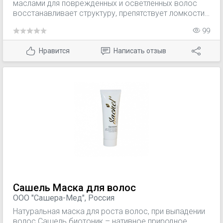
маслами для поврежденных и осветленных волос
восстанавливает структуру, препятствует ломкости
и предотвращает сухость. Омега 3 кислоты
99
тормозят процессы старения, сохраняют коллаген -
эластичную основу нашей кожи, отвечает за
Нравится
Написать отзыв
упругость. Дефицит омега 6 приводит к сухости
кожи головы, ломкости волос расслоение ногтей;
ухудшение внешнего вида волос и кожи. Омега 9
кислоты поддерживают барьерную функцию дермы,
удерживают влагу, повышают эластичность кожи и
волос.
Сашель Маска для волос
ООО "Сашера-Мед", Россия
Натуральная маска для роста волос, при выпадении
волос Сашель биотоник – нативное природное