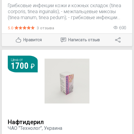
Грибковые инфекции кожи и кожных складок (tinea
corporis, tinea inguinalis); - межпальцевые микозы
(tinea manum, tinea pedum); - грибковые инфекции
ногтей (опихомикозы); - кандидозы кожи; -
5.0
3 отзыва
690
разноцветный (отрубевидный) лишай; -
дерматомикозы (с сопутствующим зудом или без
Нравится
Написать отзыв
него).
Цена от
1700
Нафтидерил
ЧАО "Технолог", Украина