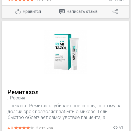
(например, Sporothrix Schenckii). Кроме того,
Эстезифин имеет противовоспалительные свойства,
Нравится
Написать отзыв
что способствует быстрому устранению симптомов
воспаления и зуда.
Ремитазол
, Россия
Препарат Ремитазол убивает все споры, поэтому на
долгий срок позволяет забыть о микозе. Гель
быстро облегчает самочувствие пациента, а
натуральный состав не имеет побочных действий и
4.0
2 отзыва
51
противопоказаний.