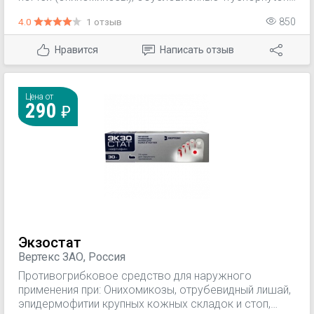
spp. (Т. rubrum, Т. mentagrophytes, Т. verrucosum, Т.
4.0
1 отзыв
850
violaceum), Microsporum spp. (M. canis, M. gypseum) и
Epidermophyton floccosum. - Тяжелые,
Нравится
Написать отзыв
распространенные дерматомикозы гладкой кожи
туловища и конечностей, требующие системного
лечения. - Кандидозы кожи.
Цена от
290
Экзостат
Вертекс ЗАО, Россия
Противогрибковое средство для наружного
применения при: Онихомикозы, отрубевидный лишай,
эпидермофитии крупных кожных складок и стоп,