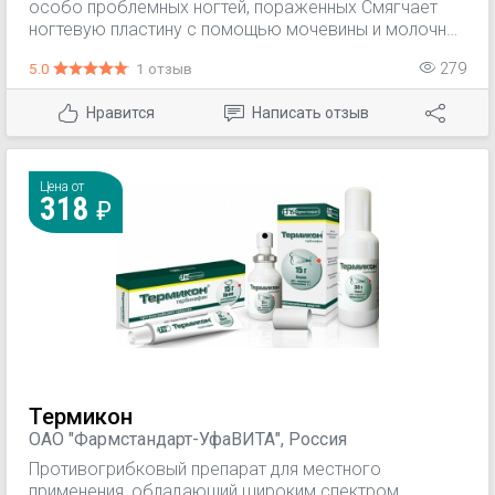
особо проблемных ногтей, пораженных Смягчает
ногтевую пластину с помощью мочевины и молочной
кислоты, обеспечивая ее легкое удаление.
5.0
1 отзыв
279
Нравится
Написать отзыв
Цена от
318
Термикон
ОАО "Фармстандарт-УфаВИТА", Россия
Противогрибковый препарат для местного
применения, обладающий широким спектром