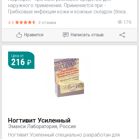
наружного применения. Применяется при: -
Грибковые инфекции кожи и кожных складок (tinea
corporis, tinea inquinalis); - межпальцевые микозы
4.5
2 отзыва
179
(tinea manum, tinea pedum); - грибковые инфекции
ногтей (онихомикозы); - кандидозы кожи; -
Нравится
Написать отзыв
разноцветный (отрубевидный) лишай; -
дерматомикозы (с сопутствующим зудом или без
него).
Цена от
216
Ногтивит Усиленный
Эманси Лаборатория, Россия
Ногтивит Усиленный специально разработан для