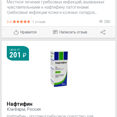
Местное лечение грибковых инфекций, вызванных
чувствительными к нафтифину патогенами:
грибковые инфекции кожи и кожных складок;
межпальцевые микозы; грибковые инфекции ногтей
5.0
1 отзыв
280
(онихомикозы); кожные кандидозы; отрубевидный
лишай; воспалительные дерматомикозы, с зудом или
Нравится
Написать отзыв
без него; микоз наружного слухового прохода.
Цена от
201
Нафтифин
ЮжФарм, Россия
Нафтифин - противогрибковое средство для