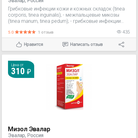
Эвалар, Россия
Грибковые инфекции кожи и кожных складок (tinea
corporis, tinea inguinalis); - межпальцевые микозы
(tinea manum, tinea pedum); - грибковые инфекции
ногтей (опихомикозы); - кандидозы кожи; -
5.0
1 отзыв
435
разноцветный (отрубевидный) лишай; -
дерматомикозы (с сопутствующим зудом или без
Нравится
Написать отзыв
него).
Цена от
310
Мизол Эвалар
Эвалар, Россия