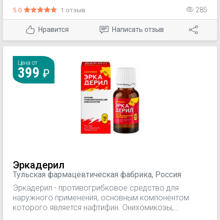
рубромикоз, трихофития, микроспория, кандидозы
5.0
1 отзыв
285
кожи, микозы со вторичной бактериальной
инфекцией.
Нравится
Написать отзыв
Цена от
399
Эркадерил
Тульская фармацевтическая фабрика, Россия
Эркадерил - противогрибковое средство для
наружного применения, основным компонентом
которого является нафтифин. Онихомикозы,
отрубевидный лишай, эпидермофитии крупных