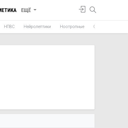
МЕТИКА
ЕЩЁ
НПВС
Нейролептики
Ноотропные
Средства от укач