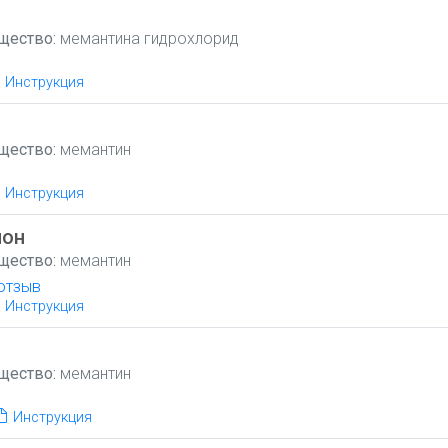
щество:
мемантина гидрохлорид
Инструкция
щество:
мемантин
Инструкция
нон
щество:
мемантин
отзыв
Инструкция
щество:
мемантин
Инструкция