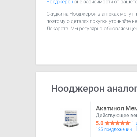
Нооджерон
вне зависимости от вашег
Скидки на Нооджерон в аптеках могут 
поэтому о деталях покупки уточняйте н
Лекарств. Мы регулярно обновляем цен
Нооджерон анало
Акатинол Ме
Действующее ве
5.0
1 
125 предложений