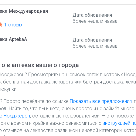
тека Международная
Дата обновления
более недели назад
1 отзыв
ека AptekaA
Дата обновления
более недели назад
о в аптеках вашего города
 Нооджерон? Просмотрите наш список аптек в которых Ноо
ак бесплатная доставка лекарств или быстрая доставка лека
покупки.
? Просто перейдите по ссылке
Показать все предложения
,
род. Найти то, что вы ищете, очень просто и не займёт мно
 о Нооджерон
, оставленные пользователями, — это поможет
ся с врачом и крайне важно ознакомиться с
инструкцией 
 отзывов на лекарства различной ценовой категории, кото