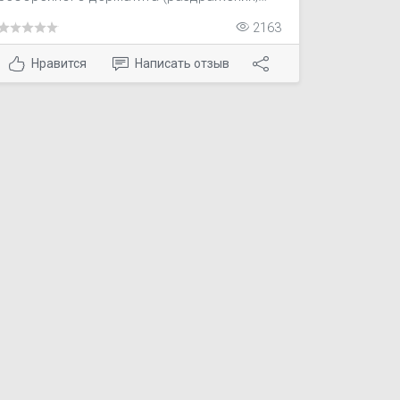
зуда). Инновационная формула с цинк
2163
пиритионом и климбазолом.
Нравится
Написать отзыв