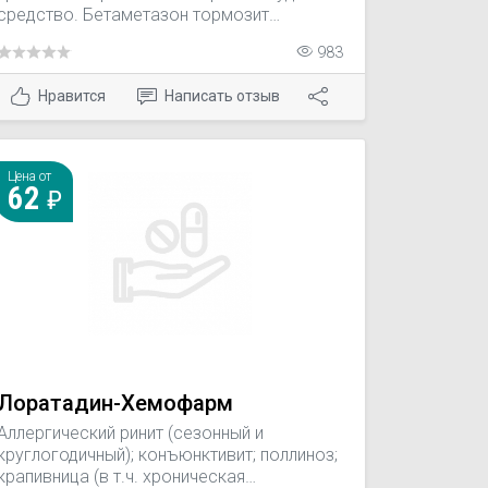
средство. Бетаметазон тормозит
миграцию лейкоцитов, высвобождение
983
лизосомальных ферментов и
противовоспалительных медиаторов в
Нравится
Написать отзыв
очаге воспаления, угнетает фагоцитоз,
уменьшает сосудисто-тканевую
проницаемость, препятствует
образованию воспалительного отека.
Цена от
62
Лоратадин-Хемофарм
Аллергический ринит (сезонный и
круглогодичный); конъюнктивит; поллиноз;
крапивница (в т.ч. хроническая