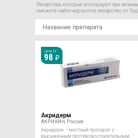
Лекарства, которые используют при лечени
сможете найти недорогое лекарство от Зу
Цена от
98
Акридерм
АКРИХИН, Россия
Акридерм – местный препарат с
выраженным противовоспалительным,