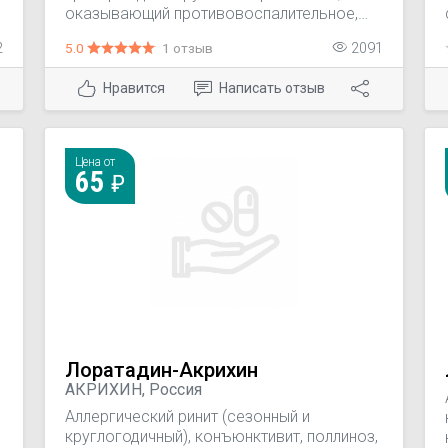
оказывающий противовоспалительное,
противоаллергическое и
2
5.0
1 отзыв
2091
антибактериальное действие.
Нравится
Написать отзыв
Цена от
65
Лоратадин-Акрихин
АКРИХИН, Россия
Аллергический ринит (сезонный и
круглогодичный), конъюнктивит, поллиноз,