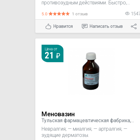
противозудным действиями. Быстро,
через 30 минут, снимает симптомы
5.0
1 отзыв
154
аллергии и действует на протяжении 24
часов. Не вызывает привыкания.
Нравится
Написать отзыв
Цена от
21
Меновазин
Тульская фармацевтическая фабрика,
Россия
Невралгия; — миалгия; — артралгия; —
зудящие дерматозы.