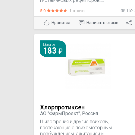
гистаминовых рецепторов.
Симптоматическое лечение аллергически
5.0
1 отзыв
152
заболеваний, таких как: крапивница;
аллергический ринит; пищевая аллергия;
Нравится
Написать отзыв
лекарственная аллергия. Устранение зуда
при: укусах насекомых; ветряной оспе;
атопическом дерматите.
Цена от
183
Хлорпротиксен
АО "ФармПроект", Россия
Шизофрения и другие психозы,
протекающие с психомоторным
возбуждением, ажитацией и