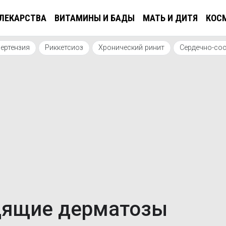
ЛЕКАРСТВА
ВИТАМИНЫ И БАДЫ
МАТЬ И ДИТЯ
КОС
ертензия
Риккетсиоз
Хронический ринит
Сердечно-со
удящие дерматозы