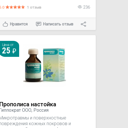
идиопатическая); отек Квинке; зудящие
5.0
1 отзыв
236
дерматозы; псевдоаллергические
реакции; аллергические реакции на укусы
насекомых.
Нравится
Написать отзыв
Цена от
25
Прополиса настойка
Гиппократ ООО, Россия
Микротравмы и поверхностные
повреждения кожных покровов и