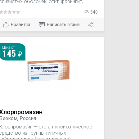
слизистых оболочек, отит, фарингит,
тонзиллит, заболевания пародонта.
540
Нравится
Написать отзыв
Цена от
145
Хлорпромазин
Биоком, Россия
Хлорпромазин — это антипсихотическое
средство из группы типичных