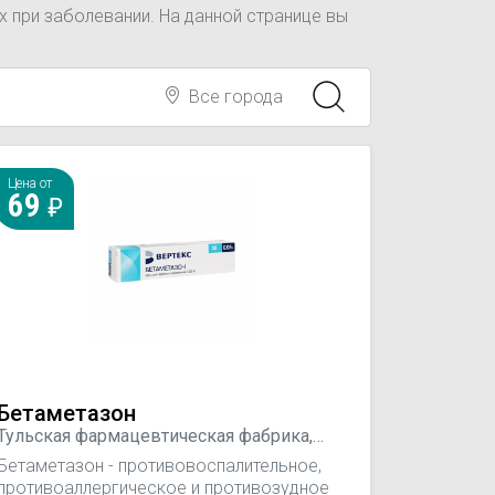
 при заболевании. На данной странице вы
Все города
Цена от
69
Бетаметазон
Тульская фармацевтическая фабрика,
Россия; Вертекс ЗАО, Россия; Arterium,
Бетаметазон - противовоспалительное,
Украина
противоаллергическое и противозудное