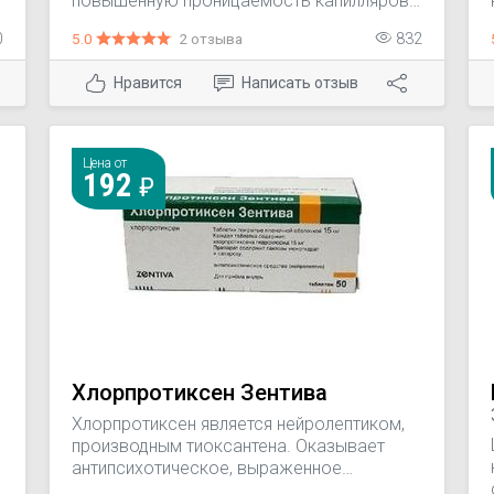
повышенную проницаемость капилляров,
х
связанную с аллергическими реакциями.
0
5.0
2 отзыва
832
При нанесении на кожу уменьшает зуд и
раздражение, вызванные кожно-
Нравится
Написать отзыв
аллергическими реакциями. Препарат
обладает также выраженным
местноанестезирующим действием.
Цена от
192
Хлорпротиксен Зентива
Хлорпротиксен является нейролептиком,
производным тиоксантена. Оказывает
антипсихотическое, выраженное
седативное и умеренное