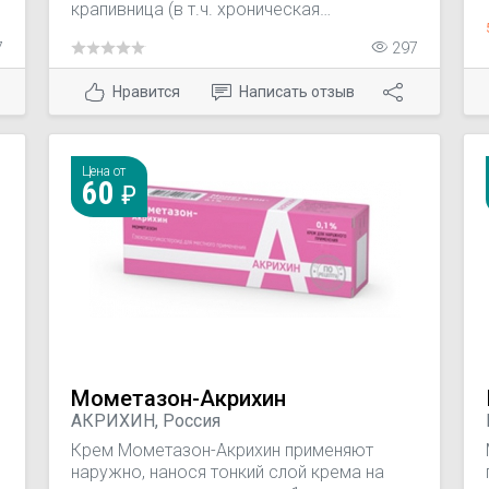
крапивница (в т.ч. хроническая
идиопатическая), ангионевротический
7
297
отек, зудящие дерматозы;
псевдоаллергические реакции, вызванные
Нравится
Написать отзыв
высвобождением гистамина;
аллергические реакции на укусы
насекомых.
Цена от
60
Мометазон-Акрихин
АКРИХИН, Россия
Крем Мометазон-Акрихин применяют
наружно, нанося тонкий слой крема на