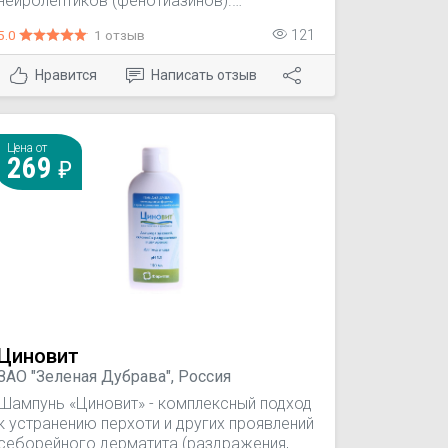
нейролептиков (фенотиазинов).
Применяется для лечения психических
5.0
1 отзыв
121
расстройств, включая шизофрению,
манию и тяжелую тревогу. Обладает
Нравится
Написать отзыв
седативным, противорвотным и
противогаллюцинаторным действием.
Может вызывать побочные эффекты,
включая сонливость, экстрапирамидные
Цена от
расстройства и гипотензию. Используется
269
строго под контролем врача.
Циновит
ЗАО "Зеленая Дубрава", Россия
Шампунь «Циновит» - комплексный подход
к устранению перхоти и других проявлений
себорейного дерматита (раздражения,