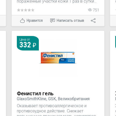
пораженные участки кожи 1 раз в сутки
1
при воспалении и зуде кожи, вызванных
751
дерматозом. Продолжительность курса
лечения составляет 7-28 дней и
Нравится
Написать отзыв
определяется эффективностью терапии, а
также переносимостью препарата
пациентом, наличием и выраженностью
побочных эффектов.
Цена от
332
Фенистил гель
GlaxoSmithKline, GSK, Великобритания
Оказывает противоаллергическое и
противозудное действие. Снижает