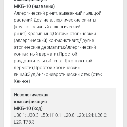
МКБ-10 (название)
Аллергический ринит, вызванный пыльцой
растений;Другие аллергические риниты
(круглогодичный аллергический
ринит);Крапивница;Острый атопический
(аллергический) конъюнктивит;Другие
атопические дерматиты;Аллергический
контактный дерматит;Простой
раздражительный [irritant] контактный
дерматит;Простой хронический
лишай;Зуд;Ангионевротический отек (отек
Квинке)
Нозологическая
классификация
МКБ-10 (код)
J30.1; J30.3; L50; H10.1; L20.8; L23; L24; L28.0;
L29; T78.3