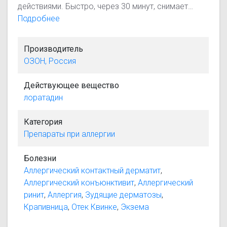
действиями. Быстро, через 30 минут, снимает
симптомы аллергии и действует на протяжении 24
Подробнее
часов. Не вызывает привыкания.
Производитель
ОЗОН, Россия
Действующее вещество
лоратадин
Категория
Препараты при аллергии
Болезни
Аллергический контактный дерматит
,
Аллергический конъюнктивит
,
Аллергический
ринит
,
Аллергия
,
Зудящие дерматозы
,
Крапивница
,
Отек Квинке
,
Экзема