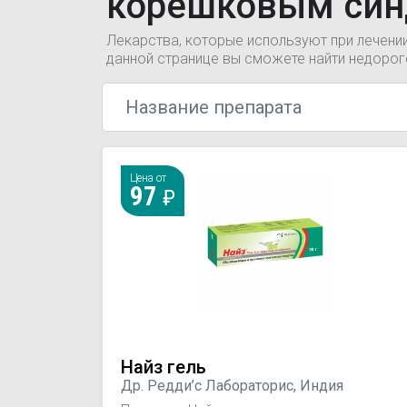
корешковым си
Лекарства, которые используют при лечен
данной странице вы сможете найти недоро
Цена от
97
Найз гель
Др. Редди’с Лабораторис, Индия