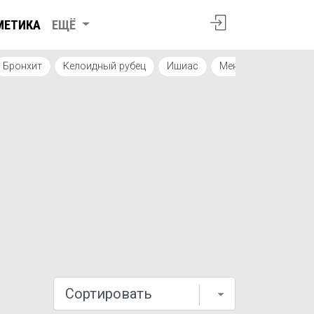
МЕТИКА
ЕЩЁ
Бронхит
Келоидный рубец
Ишиас
Менопауза и клима