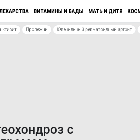
ЛЕКАРСТВА
ВИТАМИНЫ И БАДЫ
МАТЬ И ДИТЯ
КОС
нктивит
Пролежни
Ювенильный ревматоидный артрит
теохондроз с