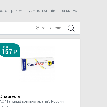
атов, рекомендуемых при заболевании. На
Все города
Цена от
157
Спазгель
АО "Татхимфармпрепараты", Россия