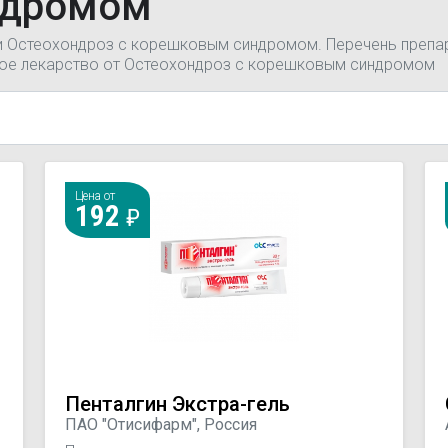
ндромом
ии Остеохондроз с корешковым синдромом. Перечень препар
гое лекарство от Остеохондроз с корешковым синдромом
Цена от
192
Пенталгин Экстра-гель
ПАО "Отисифарм", Россия