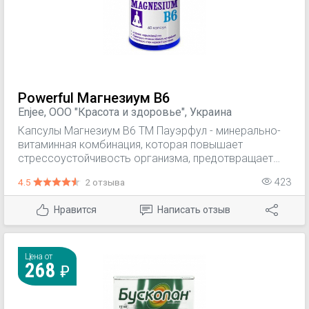
Powerful Магнезиум В6
Enjee, ООО "Красота и здоровье", Украина
Капсулы Магнезиум В6 ТМ Пауэрфул - минерально-
витаминная комбинация, которая повышает
стрессоустойчивость организма, предотвращает
нарушения серндечного ритма, улучшает общее
4.5
2 отзыва
423
состояние нервной системы и способствует
улучшению качества сна.
Нравится
Написать отзыв
Цена от
268