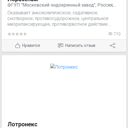
ФГУП "Московский эндокринный завод", Россия;
ООО "Арпимед", Армения
Оказывает анксиолитическое, седативное,
снотворное, противосудорожное, центральное
миорелаксирующее, противорвотное действие.
Невротические и неврозоподобные состояния,
710
протекающие с тревогой, раздражительностью,
повышенной утомляемостью, нарушением сна,
Нравится
Написать отзыв
вегетативными нарушениями; алкогольный
абстинентный синдром (в составе комплексной
терапии); гипертонус скелетных мышц разного
генеза; премедикация (подготовка к длительным
диагностическим процедурам и операциям).
Лотронекс