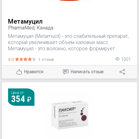
Метамуцил
PharmaMed, Канада
Метамуцил (Metamucil) - это слабительный препарат,
который увеличивает объем каловых масс.
Метамуцил - это волокно, которое формирует
объем, который используется для лечения запоров,
4.0
1 отзыв
1001
а также может снижать уровень холестерина при
ежедневном приеме.
Нравится
Написать отзыв
Цена от
354