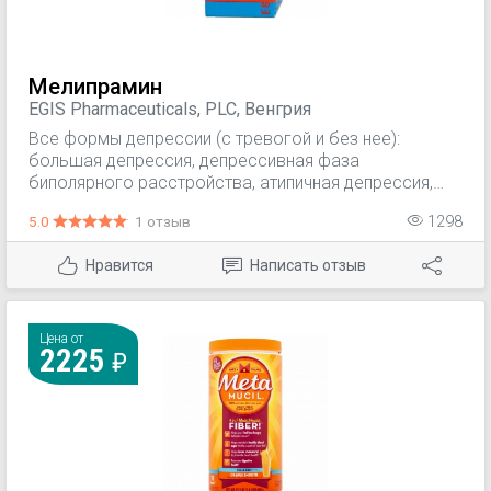
Мелипрамин
EGIS Pharmaceuticals, PLC, Венгрия
Все формы депрессии (с тревогой и без нее):
большая депрессия, депрессивная фаза
биполярного расстройства, атипичная депрессия,
депрессивные состояния; — панические
5.0
1 отзыв
1298
расстройства; — ночное недержание мочи у детей (в
возрасте старше 6 лет; для кратковременной
Нравится
Написать отзыв
адъювантной терапии при возможности исключения
органической причины).
Цена от
2225