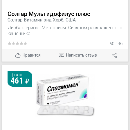
симптомы депрессии и суицидальные мысли.
Результаты исследований, в которых пациенты
Солгар Мультидофилус плюс
принимали пароксетин на протяжении до 1 года,
Солгар Витамин энд Херб, США
показали, что препарат эффективно предотвращает
Дисбактериоз . Метеоризм. Синдром раздраженного
рецидивы депрессии. Обсессивно-компульсивное
кишечника.
расстройство
146
Нравится
Написать отзыв
Цена от
461