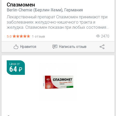
Спазмомен
Berlin-Chemie (Берлин-Хеми), Германия
Лекарственный препарат Спазмомен принимают при
заболеваниях желудочно-кишечного тракта и
желудка. Спазмомен показан при любых состояниях,
которые связаны с необходимостью снижения
5.0
1 отзыв
2470
интенсивности перистальтики или спазмами
кишечника (синдром раздраженного кишечника
Нравится
Написать отзыв
(СРК), абдоминальные боли и вздутие живота,
другие).
Цена от
64