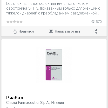
Lotronex является селективным антагонистом
серотонина 5-HT3, показанным только для женщин с
тяжелой диареей с преобладанием раздраженной
кишки синдром (СРК), которые имеют: хронические
570
симптомы СРК (как правило, длящиеся 6 месяцев или
дольше); имели анатомические или биохимические
Нравится
Написать отзыв
аномалии желудочно-кишечный тракт исключен; и не
ответили адекватно на традиционную терапию.
Риабал
Chiesi Farmaceutici S.p.A., Италия