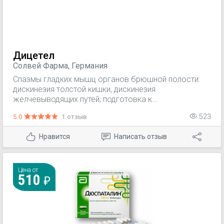
Дицетел
Солвей Фарма, Германия
Спазмы гладких мышц органов брюшной полости:
дискинезия толстой кишки, дискинезия
желчевыводящих путей; подготовка к
рентгенологическому исследованию ЖКТ с
5.0
1 отзыв
523
применением бария.
Нравится
Написать отзыв
Цена от
510