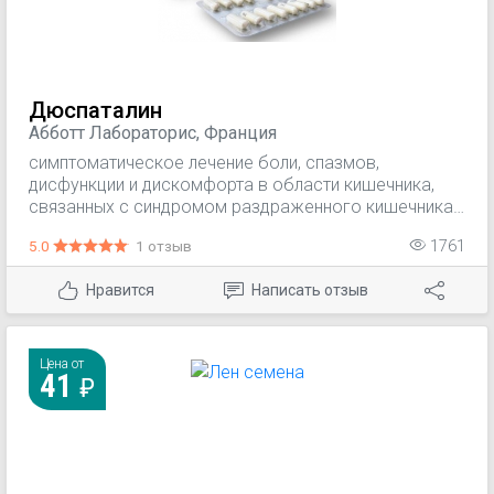
Дюспаталин
Абботт Лабораторис, Франция
cимптоматическое лечение боли, спазмов,
дисфункции и дискомфорта в области кишечника,
связанных с синдромом раздраженного кишечника;
симптоматическое лечение спазмов органов ЖКТ, в
5.0
1 отзыв
1761
т.ч. обусловленных органическими заболеваниями.
Нравится
Написать отзыв
Цена от
41