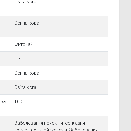
Osina kora
Осина кора
Фиточай
Нет
Осина кора
Osina kora
тва
100
Заболевания почек, Гиперплазия
предстательной железы, Заболевания