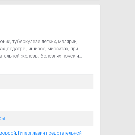
онии, туберкулезе легких, малярии,
х ,подагре , ишиасе, миозитах; при
тательной железы, болезнях почек и
нический цистит, задержка мочеотделения
спускание); при плохом аппетите и
осе, дизентерии, геморрое; при
оловных болях, невралгиях, сахарном
оры
моррой
,
Гиперплазия предстательной