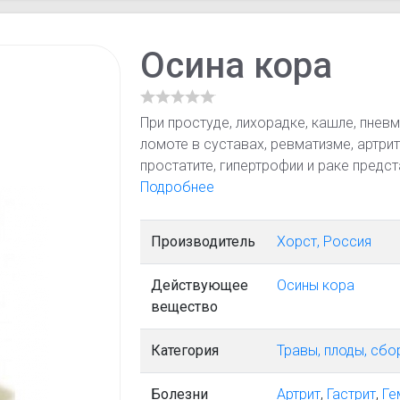
Осина кора
При простуде, лихорадке, кашле, пневм
ломоте в суставax, ревматизме, артрита
простатите, гипертрофии и раке предс
мочевого пузыря (в т. ч. острый и хро
Подробнее
и недержание мочи, болезненное мочеи
пищеварении, диспепсии, гастрите , пон
Производитель
Хорст, Россия
мастопатии, обильных менструациях, г
диабете, панкреатите.
Действующее
Осины кора
вещество
Категория
Травы, плоды, сб
Болезни
Артрит
,
Гастрит
,
Ге