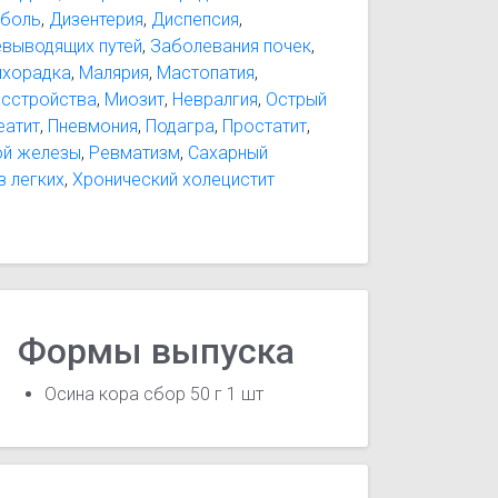
 боль
,
Дизентерия
,
Диспепсия
,
выводящих путей
,
Заболевания почек
,
ихорадка
,
Малярия
,
Мастопатия
,
асстройства
,
Миозит
,
Невралгия
,
Острый
еатит
,
Пневмония
,
Подагра
,
Простатит
,
ой железы
,
Ревматизм
,
Сахарный
з легких
,
Хронический холецистит
Формы выпуска
Осина кора сбор 50 г 1 шт