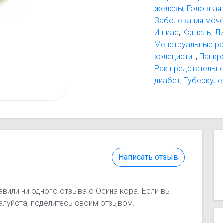
железы
,
Головная
Заболевания моче
Ишиас
,
Кашель
,
Л
Менструальные р
холецистит
,
Панкр
Рак предстательн
диабет
,
Туберкуле
Написать отзыв
вили ни одного отзыва о Осина кора. Если вы
алуйста, поделитесь своим отзывом.