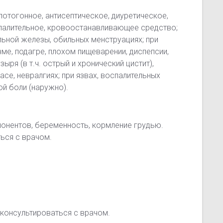
потогонное, антисептическое, диуретическое,
палительное, кровоостанавливающее средство;
льной железы, обильных менструациях; при
зме, подагре, плохом пищеварении, диспепсии,
ыря (в т.ч. острый и хронический цистит),
асе, невралгиях; при язвах, воспалительных
ой боли (наружно).
онентов, беременность, кормление грудью.
ься с врачом.
консультироваться с врачом.