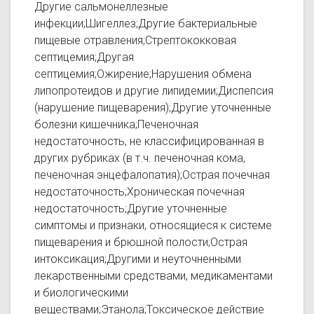
Другие сальмонеллезные
инфекции;Шигеллез;Другие бактериальные
пищевые отравления;Стрептококковая
септицемия;Другая
септицемия;Ожирение;Нарушения обмена
липопротеидов и другие липидемии;Диспепсия
(нарушение пищеварения);Другие уточненные
болезни кишечника;Печеночная
недостаточность, не классифицированная в
других рубриках (в т.ч. печеночная кома,
печеночная энцефалопатия);Острая почечная
недостаточность;Хроническая почечная
недостаточность;Другие уточненные
симптомы и признаки, относящиеся к системе
пищеварения и брюшной полости;Острая
интоксикация;Другими и неуточненными
лекарственными средствами, медикаментами
и биологическими
веществами;Этанола;Токсическое действие