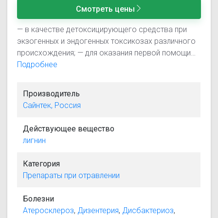
Смотреть цены
— в качестве детоксицирующего средства при
экзогенных и эндогенных токсикозах различного
происхождения; — для оказания первой помощи
при острых отравлениях лекарственными
Подробнее
препаратами, алкалоидами, солями тяжелых
металлов, этанолом и другими ядами; — при
Производитель
комплексном лечении пищевых токсикоинфекций,
Сайнтек, Россия
сальмонеллеза, дизентерии, дисбактериозов,
диспепсии, а также гнойно-воспалительных
Действующее вещество
заболеваний, сопровождающихся интоксикацией;
лигнин
— при печеночной и почечной недостаточности; —
при нарушениях липидного обмена (атеросклероз,
Категория
ожирение); — препарат может использоваться
Препараты при отравлении
для лечения пищевой и лекарственной аллергии; —
применяется для выведения из организма
Болезни
ксенобиотиков.
Атеросклероз
,
Дизентерия
,
Дисбактериоз
,