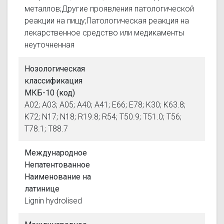
металлов;Другие проявления патологической
реакции на пищу;Патологическая реакция на
лекарственное средство или медикаменты
неуточненная
Нозологическая
классификация
МКБ-10 (код)
A02; A03; A05; A40; A41; E66; E78; K30; K63.8;
K72; N17; N18; R19.8; R54; T50.9; T51.0; T56;
T78.1; T88.7
Международное
Непатентованное
Наименование на
латинице
Lignin hydrolised