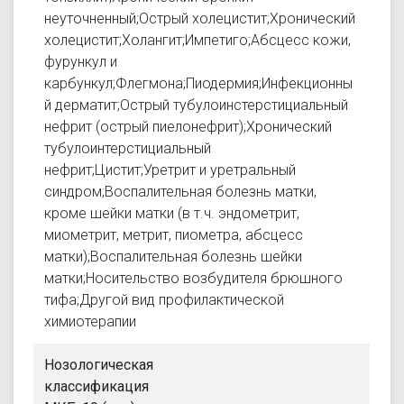
неуточненный;Острый холецистит;Хронический
холецистит;Холангит;Импетиго;Абсцесс кожи,
фурункул и
карбункул;Флегмона;Пиодермия;Инфекционны
й дерматит;Острый тубулоинстерстициальный
нефрит (острый пиелонефрит);Хронический
тубулоинтерстициальный
нефрит;Цистит;Уретрит и уретральный
синдром;Воспалительная болезнь матки,
кроме шейки матки (в т.ч. эндометрит,
миометрит, метрит, пиометра, абсцесс
матки);Воспалительная болезнь шейки
матки;Носительство возбудителя брюшного
тифа;Другой вид профилактической
химиотерапии
Нозологическая
классификация