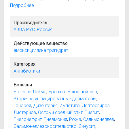
фарингит, тонзиллит, острый средний отит;
Подробнее
бронхит, пневмония); инфекции мочеполовой
системы (пиелонефрит, пиелит, цистит, уретрит,
Производитель
гонорея, эндометрит, цервицит); инфекции ЖКТ
АВВА РУС, Россия
(энтероколит, брюшной тиф, холангит, холецистит);
инфекции кожи и мягких тканей (рожа, импетиго,
Действующее вещество
вторично инфицированные дерматозы);
амоксициллина тригидрат
лептоспироз; листериоз; болезнь Лайма
(боррелиоз); дизентерия; сальмонеллез,
Категория
сальмонеллоносительство; эндокардит
Антибиотики
(профилактика).
Болезни
Болезнь Лайма
,
Бронхит
,
Брюшной тиф
,
Вторично инфицированные дерматозы
,
Гонорея
,
Дизентерия
,
Импетиго
,
Лептоспироз
,
Листериоз
,
Острый средний отит
,
Пиелит
,
Пиелонефрит
,
Пневмония
,
Рожа
,
Сальмонеллез
,
Сальмонеллезоносительство
,
Синусит
,