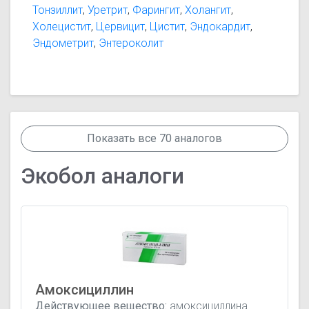
Тонзиллит
,
Уретрит
,
Фарингит
,
Холангит
,
Холецистит
,
Цервицит
,
Цистит
,
Эндокардит
,
Эндометрит
,
Энтероколит
Показать все 70 аналогов
Экобол аналоги
Амоксициллин
Действующее вещество:
амоксициллина