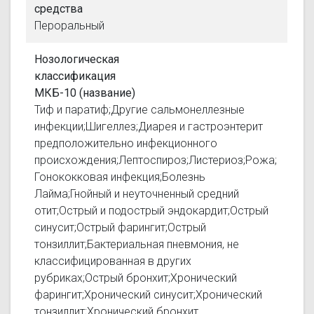
средства
Пероральный
Нозологическая
классификация
МКБ-10 (название)
Тиф и паратиф;Другие сальмонеллезные
инфекции;Шигеллез;Диарея и гастроэнтерит
предположительно инфекционного
происхождения;Лептоспироз;Листериоз;Рожа;
Гонококковая инфекция;Болезнь
Лайма;Гнойный и неуточненный средний
отит;Острый и подострый эндокардит;Острый
синусит;Острый фарингит;Острый
тонзиллит;Бактериальная пневмония, не
классифицированная в других
рубриках;Острый бронхит;Хронический
фарингит;Хронический синусит;Хронический
тонзиллит;Хронический бронхит