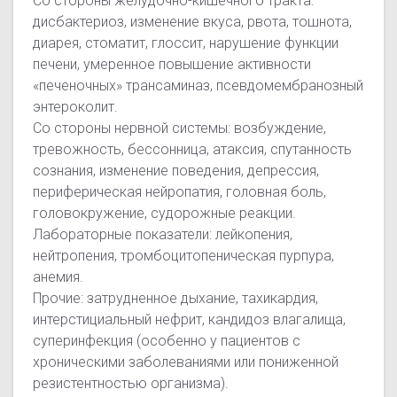
Со стороны желудочно-кишечного тракта:
дисбактериоз, изменение вкуса, рвота, тошнота,
диарея, стоматит, глоссит, нарушение функции
печени, умеренное повышение активности
«печеночных» трансаминаз, псевдомембранозный
энтероколит.
Со стороны нервной системы: возбуждение,
тревожность, бессонница, атаксия, спутанность
сознания, изменение поведения, депрессия,
периферическая нейропатия, головная боль,
головокружение, судорожные реакции.
Лабораторные показатели: лейкопения,
нейтропения, тромбоцитопеническая пурпура,
анемия.
Прочие: затрудненное дыхание, тахикардия,
интерстициальный нефрит, кандидоз влагалища,
суперинфекция (особенно у пациентов с
хроническими заболеваниями или пониженной
резистентностью организма).