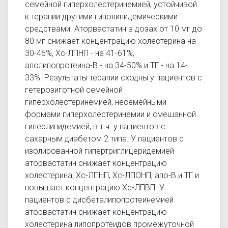
семейной гиперхолестеринемией, устойчивой
к терапии другими гиполипидемическими
средствами. Аторвастатин в дозах от 10 мг до
80 мг снижает концентрацию холестерина на
30-46%, Хс-ЛПНП - на 41-61%,
аполипопротеина-В - на 34-50% и ТГ - на 14-
33%. Результаты терапии сходны у пациентов с
гетерозиготной семейной
гиперхолестеринемией, несемейными
формами гиперхолестеринемии и смешанной
гиперлипидемией, в т.ч. у пациентов с
сахарным диабетом 2 типа. У пациентов с
изолированной гипертриглицеридемией
аторвастатин снижает концентрацию
холестерина, Хс-ЛПНП, Хс-ЛПОНП, апо-В и ТГ и
повышает концентрацию Хс-ЛПВП. У
пациентов с дисбеталипопротеинемией
аторвастатин снижает концентрацию
холестерина липопротеидов промежуточной