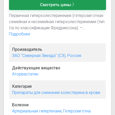
Смотреть цены
Первичная гиперхолестеринемия (гетерозиготная
семейная и несемейная гиперхолестеринемия (тип
IIа по классификации Фредриксона); —
комбинированная (смешанная) гиперлипидемия
Подробнее
(типы IIа и IIb по классификации Фредриксона); —
дисбеталипопротеинемия (тип III по
Производитель
классификации Фредриксона) (в качестве
ЗАО "Северная Звезда" (СЗ), Россия
дополнения к диете); — семейная эндогенная
гипертриглицеридемия (тип IV по классификации
Действующее вещество
Фредриксона), резистентная к диете; —
Аторвастатин
гомозиготная семейная гиперхолестеринемия при
недостаточной эффективности диетотерапии и
Категория
других нефармакологических методов лечения.
Препараты для снижения холестерина в крови
Профилактика сердечно-сосудистых заболеваний:
— первичная профилактика сердечно-сосудистых
Болезни
осложнений у пациентов без клинических
Артериальная гипертензия
,
Гетерозиготна
признаков ИБС, но имеющих несколько факторов