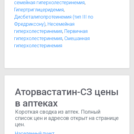
семейная гиперхолестеринемия
,
риска ее развития: возраст старше 55 лет,
Гипертриглицеридемия
,
никотиновая зависимость, артериальная
Дисбеталипопротеинемия (тип III по
гипертензия, сахарный диабет, генетическая
Фредриксону)
,
Несемейная
предрасположенность, в т.ч. на фоне
гиперхолестеринемия
,
Первичная
дислипидемии; — вторичная профилактика
гиперхолестеринемия
,
Смешанная
сердечно-сосудистых осложнений у пациентов с
гиперхолестеринемия
ИБС с целью снижения суммарного показателя
смертно
Аторвастатин-СЗ цены
в аптеках
Короткая сводка из аптек. Полный
список цен и адресов открыт на странице
цен.
Населенный пункт