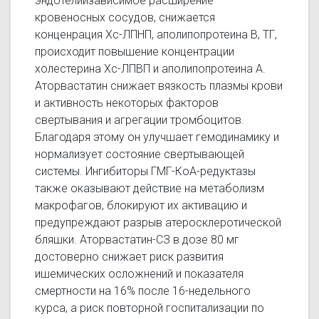
эндотелийзависимое расширение
кровеносных сосудов, снижается
конценрация Хс-ЛПНП, аполипопротеина В, ТГ,
происходит повышение концентрации
холестерина Хс-ЛПВП и аполипопротеина А.
Аторвастатин снижает вязкость плазмы крови
и активность некоторых факторов
свертывания и агрегации тромбоцитов.
Благодаря этому он улучшает гемодинамику и
нормализует состояние свертывающей
системы. Ингибиторы ГМГ-КоА-редуктазы
также оказывают действие на метаболизм
макрофагов, блокируют их активацию и
предупреждают разрыв атеросклеротической
бляшки. Аторвастатин-СЗ в дозе 80 мг
достоверно снижает риск развития
ишемических осложнений и показателя
смертности на 16% после 16-недельного
курса, а риск повторной госпитализации по