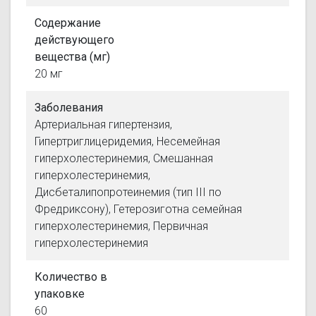
Содержание
действующего
вещества (мг)
20 мг
Заболевания
Артериальная гипертензия,
Гипертриглицеридемия, Несемейная
гиперхолестеринемия, Смешанная
гиперхолестеринемия,
Дисбеталипопротеинемия (тип III по
Фредриксону), Гетерозиготна семейная
гиперхолестеринемия, Первичная
гиперхолестеринемия
Количество в
упаковке
60