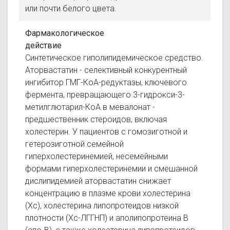
или почти белого цвета.
Фармакологическое
действие
Синтетическое гиполипидемическое средство.
Аторвастатин - селективный конкурентный
ингибитор ГМГ-КоА-редуктазы, ключевого
фермента, превращающего 3-гидрокси-3-
метилглютарил-КоА в мевалонат -
предшественник стероидов, включая
холестерин. У пациентов с гомозиготной и
гетерозиготной семейной
гиперхолестеринемией, несемейными
формами гиперхолестеринемии и смешанной
дислипидемией аторвастатин снижает
концентрацию в плазме крови холестерина
(Хс), холестерина липопротеидов низкой
плотности (Хс-ЛГГНП) и аполипопротеина В