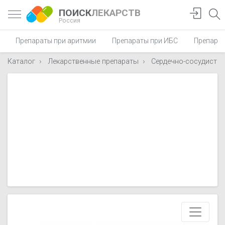
ПОИСК
ЛЕКАРСТВ
Россия
Препараты при аритмии
Препараты при ИБС
Препарат
Каталог
Лекарственные препараты
Сердечно-сосудисты