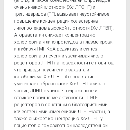
(апо-В), а также холестерина липопротеидов
очень низкой плотности (Хс-ЛПОНП) и
триглицеридов (ТГ), вызывает неустойчивое
повышение концентрации холестерина
липопротеидов высокой плотности (Хс-ЛПВП).
Аторвастатин снижает концентрацию
холестерина и липопротеидов в плазме крови,
ингибируя ГМГ-КоА-редуктазу и синтез
холестерина в печени и увеличивая число
рецепторов ЛПНП на поверхности гептоцитов,
что приводит к усилению захвата и
катаболизма Хс-ЛПНП. Аторвастатин
уменьшает образование Хс-ЛПНП и число
частиц ЛПНП, вызывает выраженное и
стойкое повышение активности ЛПНП-
рецепторов в сочетании с благоприятными
качественными изменениями ЛПНП-частиц, а
также снижает концентрацию Хс-ЛПНП у
пациентов с гомозиготной наследственной