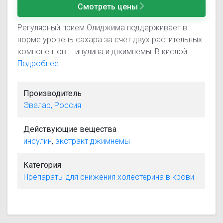
Смотреть цены
Регулярный прием Олиджима поддерживает в
норме уровень сахара за счет двух растительных
компонентов – инулина и джимнемы: В кислой
среде желудка инулин преобразуется во
Подробнее
фруктозу – естественный сахарозаменитель,
который дает энергию мышцам и тканям, не влияя
Производитель
на уровень сахара в крови. Листья джимнемы
Эвалар, Россия
благодаря джимнемовым кислотам замедляют
процессы всасывания лишнего сахара из пищи,
Действующие вещества
поэтому он не попадает в кровь и безопасно
инсулин
,
экстракт джимнемы
выводится из организма; кроме того
джимнемовые кислоты поддерживают работу
Категория
поджелудочной железы и здоровую выработку
Препараты для снижения холестерина в крови
инсулина.