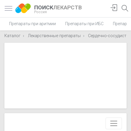
ПОИСК
ЛЕКАРСТВ
Россия
Препараты при аритмии
Препараты при ИБС
Препарат
Каталог
Лекарственные препараты
Сердечно-сосудисты