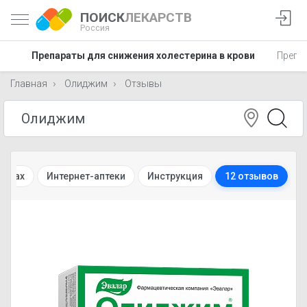
ПОИСК
ЛЕКАРСТВ
Россия
АД
Препараты для снижения холестерина в крови
Препа
Главная
Олиджим
Отзывы
теках
Интернет-аптеки
Инструкция
12 отзывов