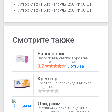
Атероклефит Био капсулы 250 мг 60 шт
Атероклефит Био капсулы 250 мг 30 шт
Смотрите также
Вазоспонин
Вазоспонин снижает уровень
холестерина, повышает
содержание фосфолипидов в
3.7
3 отзыва
крови и снижает коэффициент
холестерин/фосфолипиды;
снижает артериальное давление.
Крестор
Крестор – гиполипидемическое
средство.
Олиджим
Регулярный прием Олиджима
поддерживает в норме уровень