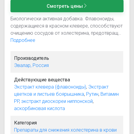
Смотреть цены
Биологически активная добавка. Флавоноиды,
содержащиеся в красном клевере, способствуют
очищению сосудов от холестерина, предотвращая
тем самым развитие атеросклероза. В результате
Подробнее
применения Атероклефита наблюдаются
благоприятные изменения в липидном обмене,
Производитель
укрепление стенок сосудов, уменьшение
Эвалар, Россия
тромбообразования и снижение уровня
холестерина в крови. Атероклефит по отзывам
Действующие вещества
хорошо переносится и уменьшает проявление
Экстракт клевера (флавоноиды)
,
Экстракт
различных симптомов сосудистых расстройств –
цветков и листьев боярышника
,
Рутин
,
Витамин
сердцебиения, головокружения и шума в ушах.
PP
,
экстракт диоскореи ниппонской
,
аскорбиновая кислота
Категория
Препараты для снижения холестерина в крови