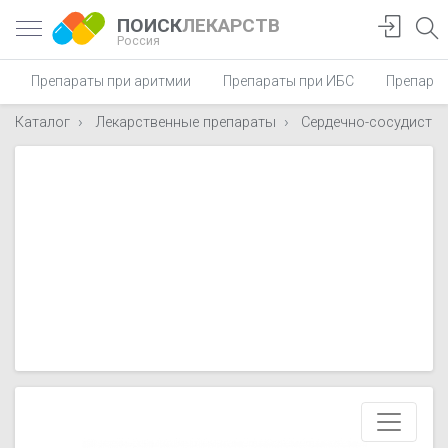
ПОИСК
ЛЕКАРСТВ
Россия
Препараты при аритмии
Препараты при ИБС
Препарат
Каталог
Лекарственные препараты
Сердечно-сосудисты