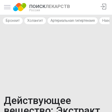
ПОИСК
ЛЕКАРСТВ
Россия
Бронхит
Холангит
Артериальная гипертензия
Назо
Действующее
вещество: Экстракт