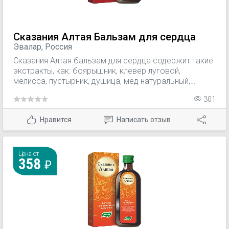
Сказания Алтая Бальзам для сердца
Эвалар, Россия
Сказания Алтая бальзам для сердца содержит такие
экстракты, как: боярышник, клевер луговой,
мелисса, пустырник, душица, мёд натуральный,
лимонный сок, которые показаны для снижения
301
риска возникновения сердечно-сосудистых
заболеваний.
Нравится
Написать отзыв
Цена от
358