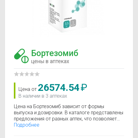
Бортезомиб
цены в аптеках
26574.54
₽
Цена от
В наличии в 3 аптеках
Цена на Бортезомиб зависит от формы
выпуска и дозировки. В каталоге представлены
предложения от разных аптек, что позволяет
быстро найти, где купить Бортезомиб по
Подробнее
минимальной цене. Информация о стоимости
регулярно обновляется, поэтому вы видите