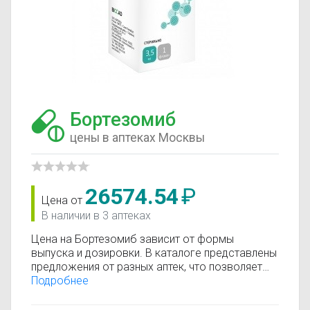
Бортезомиб
цены в аптеках Москвы
26574.54
₽
Цена от
В наличии в 3 аптеках
Цена на Бортезомиб зависит от формы
выпуска и дозировки. В каталоге представлены
предложения от разных аптек, что позволяет
быстро найти, где купить Бортезомиб по
Подробнее
минимальной цене. Информация о стоимости
регулярно обновляется, поэтому вы видите