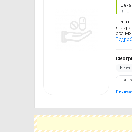
Цена
В нал
Цена н
дозиро
разных 
Беруши
Подро
стоимо
только
Перед 
Смотри
инстру
Беруш
против
подобр
Гонар
действ
Чтобы 
укажит
Показат
поможе
вариант