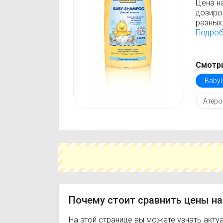
Цена н
дозиро
разных 
BabyLi
Подро
стоимо
только
Перед 
Смотри
инстру
Baby
против
подобр
Атеро
действ
Чтобы 
укажит
поможе
вариант
Почему стоит сравнить цены на
На этой странице вы можете узнать акту