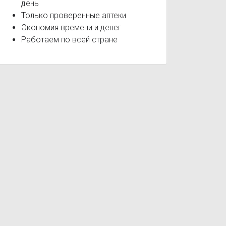
день
Только проверенные аптеки
Экономия времени и денег
Работаем по всей стране
BabyLine Пеленки гелевые
BabyLine Пена для купания
Baby
олецистит
Первичный гиперальдостеронизм (синдром Конна)